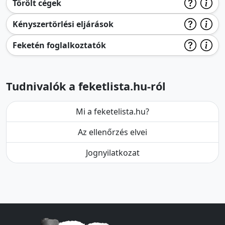
Törölt cégek
Kényszertörlési eljárások
Feketén foglalkoztatók
Tudnivalók a feketlista.hu-ról
Mi a feketelista.hu?
Az ellenőrzés elvei
Jognyilatkozat