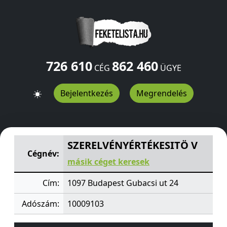
726 610
862 460
CÉG
ÜGYE
Bejelentkezés
Megrendelés
SZERELVÉNYÉRTÉKESITÖ V
Gubacsi ut 24
Budapest
109
SZERELVÉNYÉRTÉKESITÖ V
Cégnév:
másik céget keresek
Cím:
1097 Budapest Gubacsi ut 24
Adószám:
10009103