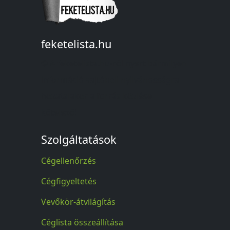
feketelista.hu
© A feketelista.hu-ról nyert bármilyen
információ sajtóbeli nyilvánosságra
hozatalakor a forrás közlése
kötelező!
Szolgáltatások
Cégellenőrzés
Cégfigyeltetés
Vevőkör-átvilágítás
Céglista összeállítása