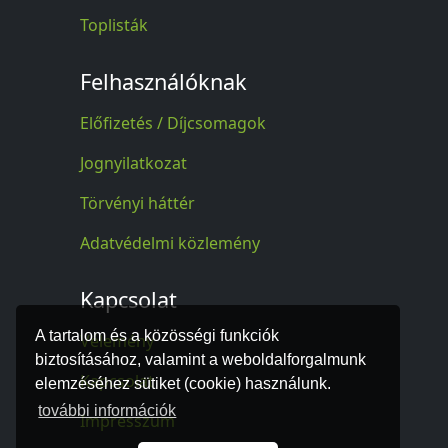
Toplisták
Felhasználóknak
Előfizetés / Díjcsomagok
Jognyilatkozat
Törvényi háttér
Adatvédelmi közlemény
Kapcsolat
A tartalom és a közösségi funkciók
Vélemény
biztosításához, valamint a weboldalforgalmunk
Kapcsolat
elemzéséhez sütiket (cookie) használunk.
további információk
Impresszum