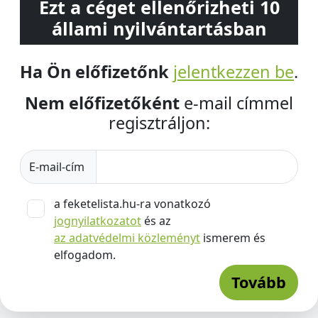
Ezt a céget ellenőrizheti 10
állami nyilvántartásban
Ha Ön előfizetőnk
jelentkezzen be
.
Nem előfizetőként
e-mail címmel
regisztráljon:
E-mail-cím
a feketelista.hu-ra vonatkozó
jognyilatkozatot
és az
az adatvédelmi közleményt
ismerem és
elfogadom.
Tovább