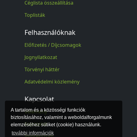
Céglista összeállítása
Toplisták
Felhasználóknak
Előfizetés / Díjcsomagok
Jognyilatkozat
Törvényi háttér
Adatvédelmi közlemény
Kapcsolat
A tartalom és a közösségi funkciók
Vélemény
biztosításához, valamint a weboldalforgalmunk
Kapcsolat
elemzéséhez sütiket (cookie) használunk.
további információk
Impresszum