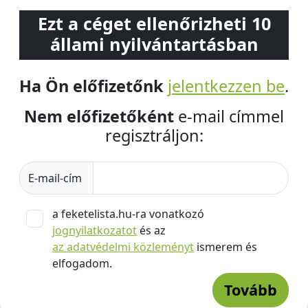
Ezt a céget ellenőrizheti 10
állami nyilvántartásban
Ha Ön előfizetőnk
jelentkezzen be
.
Nem előfizetőként
e-mail címmel
regisztráljon:
E-mail-cím
a feketelista.hu-ra vonatkozó
jognyilatkozatot
és az
az adatvédelmi közleményt
ismerem és
elfogadom.
Tovább