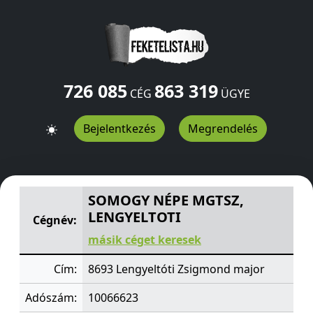
726 085
863 319
CÉG
ÜGYE
Bejelentkezés
Megrendelés
SOMOGY NÉPE MGTSZ, LENGYELTOTI
Zsigmond major
SOMOGY NÉPE MGTSZ,
LENGYELTOTI
Cégnév:
másik céget keresek
Cím:
8693 Lengyeltóti Zsigmond major
Adószám:
10066623