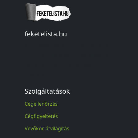
feketelista.hu
© A feketelista.hu-ról nyert bármilyen
információ sajtóbeli nyilvánosságra
hozatalakor a forrás közlése
kötelező!
Szolgáltatások
Cégellenőrzés
Cégfigyeltetés
Vevőkör-átvilágítás