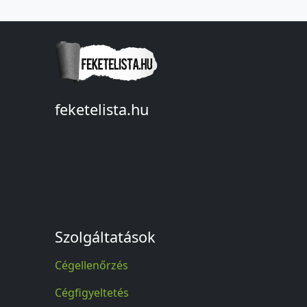
feketelista.hu
© A feketelista.hu-ról nyert bármilyen
információ sajtóbeli nyilvánosságra
hozatalakor a forrás közlése
kötelező!
Szolgáltatások
Cégellenőrzés
Cégfigyeltetés