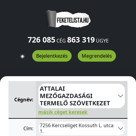
726 085
863 319
CÉG
ÜGYE
Bejelentkezés
Megrendelés
ATTALAI MEZŐGAZDASÁGI TERMELŐ SZÖVETKEZET
Koss
ATTALAI
MEZŐGAZDASÁGI
Cégnév:
TERMELŐ SZÖVETKEZET
másik céget keresek
7256 Kercseliget Kossuth L. utca
Cím:
1.