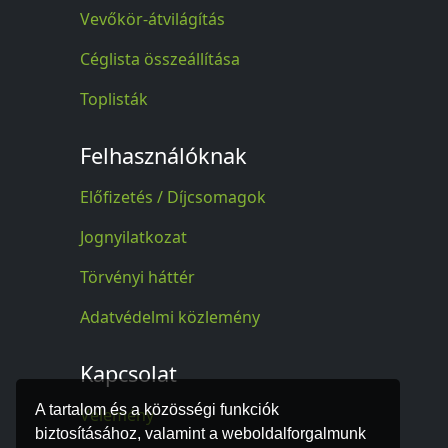
Vevőkör-átvilágítás
Céglista összeállítása
Toplisták
Felhasználóknak
Előfizetés / Díjcsomagok
Jognyilatkozat
Törvényi háttér
Adatvédelmi közlemény
Kapcsolat
A tartalom és a közösségi funkciók
Vélemény
biztosításához, valamint a weboldalforgalmunk