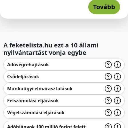
Tovább
A feketelista.hu ezt a 10 állami
nyilvántartást vonja egybe
Adóvégrehajtások
Csődeljárások
Munkaügyi elmarasztalások
Felszámolási eljárások
Végelszámolási eljárások
Adóhiányok 100 millió forint felett