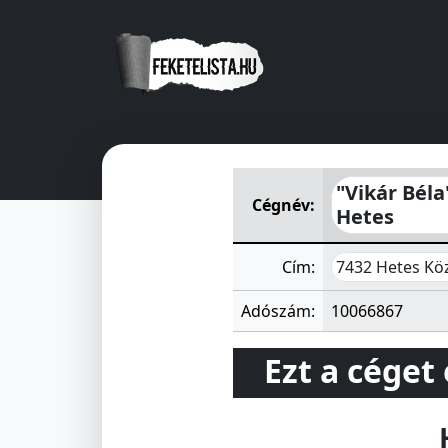
"Vikár Béla" Termelő Értékes
"Vikár Béla
Cégnév:
Hetes
7432 Hetes Köz
Cím:
Adószám:
10066867
Ezt a céget