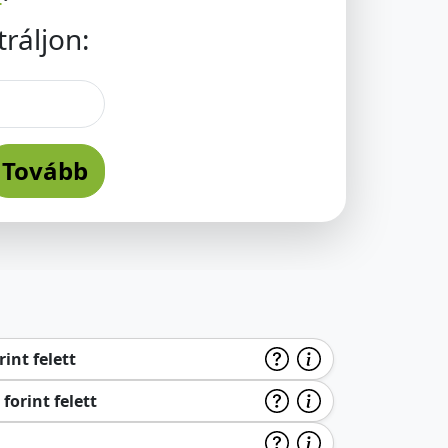
ráljon:
Tovább
int felett
forint felett