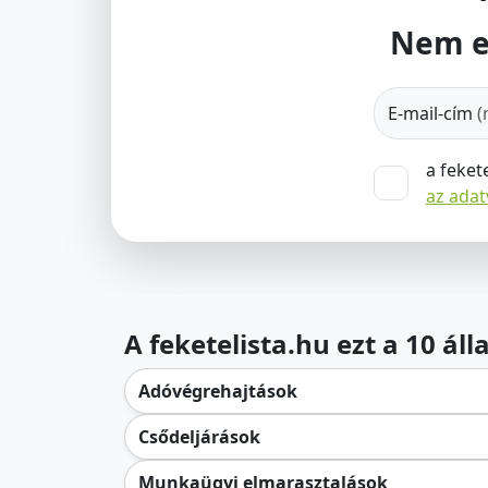
Nem e
E-mail-cím
(
a feket
az ada
A feketelista.hu ezt a 10 ál
Adóvégrehajtások
Csődeljárások
Munkaügyi elmarasztalások