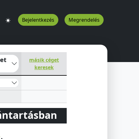
Bejelentkezés
Megrendelés
 hrsz.
Hetes
7432
HU
zet
másik céget
keresek
vántartásban
e
.