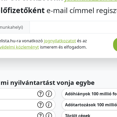
lőfizetőként
e-mail címmel regiszt
munkahelyi)
elista.hu-ra vonatkozó
jognyilatkozatot
és az
tvédelmi közleményt
ismerem és elfogadom.
lami nyilvántartást vonja egybe
Adóhiányok 100 millió for
Adótartozások 100 millió 
Törölt cégek