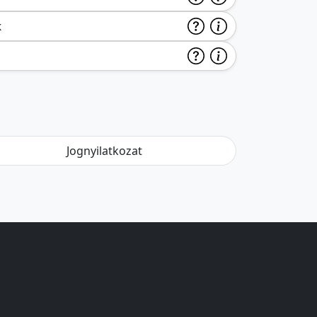
k
Jognyilatkozat