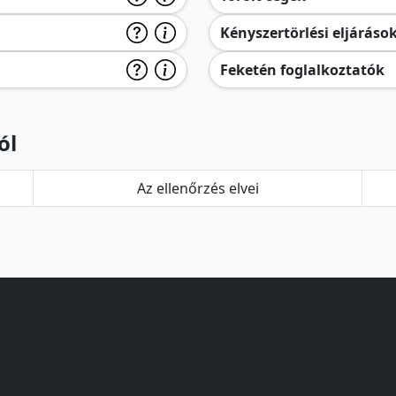
Kényszertörlési eljáráso
Feketén foglalkoztatók
ól
Az ellenőrzés elvei