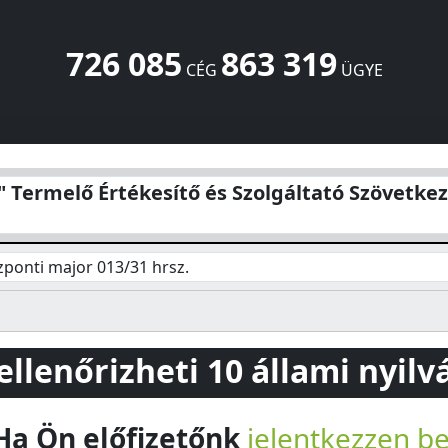
726 085
863 319
CÉG
ÜGYE
ítő és Szolgáltató Szövetkezet Hetes
Központi major 013/31
" Termelő Értékesítő és Szolgáltató Szövetke
ponti major 013/31 hrsz.
 ellenőrizheti 10 állami nyil
Ha Ön előfizetőnk
jelentkezzen b