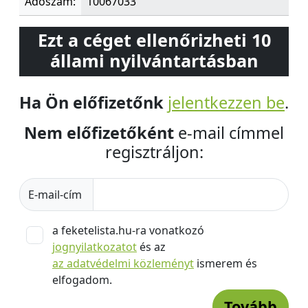
Adószám:
10067033
Ezt a céget ellenőrizheti 10
állami nyilvántartásban
Ha Ön előfizetőnk
jelentkezzen be
.
Nem előfizetőként
e-mail címmel
regisztráljon:
E-mail-cím
a feketelista.hu-ra vonatkozó
jognyilatkozatot
és az
az adatvédelmi közleményt
ismerem és
elfogadom.
Tovább