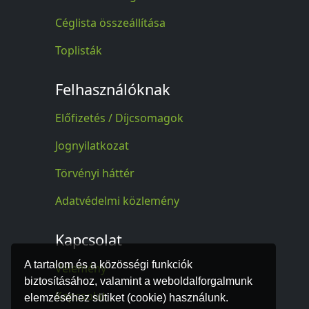
Céglista összeállítása
Toplisták
Felhasználóknak
Előfizetés / Díjcsomagok
Jognyilatkozat
Törvényi háttér
Adatvédelmi közlemény
Kapcsolat
A tartalom és a közösségi funkciók
Vélemény
biztosításához, valamint a weboldalforgalmunk
Kapcsolat
elemzéséhez sütiket (cookie) használunk.