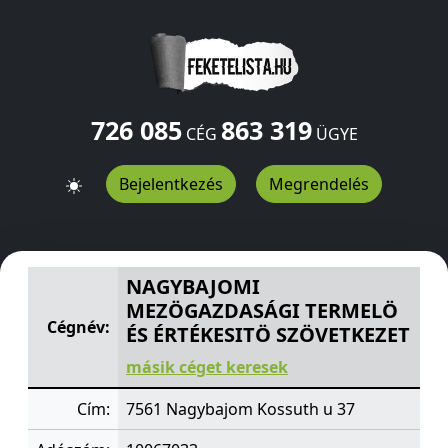
726 085
863 319
CÉG
ÜGYE
Bejelentkezés
Megrendelés
NAGYBAJOMI MEZÖGAZDASÁGI TERMELÖ ÉS ÉRTÉKESI
NAGYBAJOMI
MEZÖGAZDASÁGI TERMELÖ
Cégnév:
ÉS ÉRTÉKESITÖ SZÖVETKEZET
másik céget keresek
Cím:
7561 Nagybajom Kossuth u 37