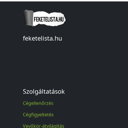
feketelista.hu
© A feketelista.hu-ról nyert bármilyen
információ sajtóbeli nyilvánosságra
hozatalakor a forrás közlése
kötelező!
Szolgáltatások
Cégellenőrzés
Cégfigyeltetés
Vevőkör-átvilágítás