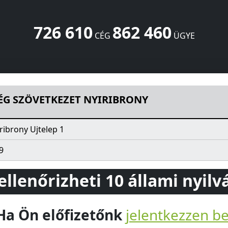
726 610
862 460
CÉG
ÜGYE
RIBRONY
Ujtelep 1
Nyíribrony
4535
HU
ÉG SZÖVETKEZET NYIRIBRONY
ribrony Ujtelep 1
9
 ellenőrizheti 10 állami nyil
Ha Ön előfizetőnk
jelentkezzen b