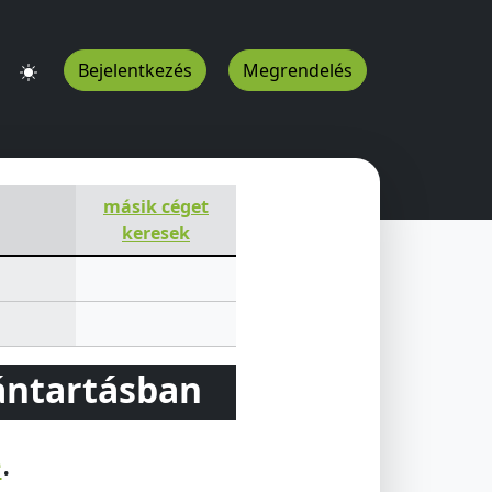
Bejelentkezés
Megrendelés
másik céget
keresek
vántartásban
e
.