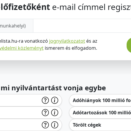
lőfizetőként
e-mail címmel regiszt
munkahelyi)
elista.hu-ra vonatkozó
jognyilatkozatot
és az
tvédelmi közleményt
ismerem és elfogadom.
lami nyilvántartást vonja egybe
Adóhiányok 100 millió for
Adótartozások 100 millió 
Törölt cégek