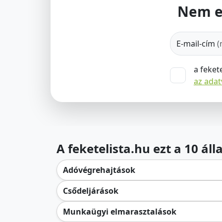
Nem e
E-mail-cím
(
a feket
az ada
A feketelista.hu ezt a 10 ál
Adóvégrehajtások
Csődeljárások
Munkaügyi elmarasztalások