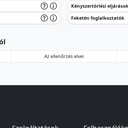
Kényszertörlési eljáráso
Feketén foglalkoztatók
ól
Az ellenőrzés elvei
Szolgáltatások
Felhasználók