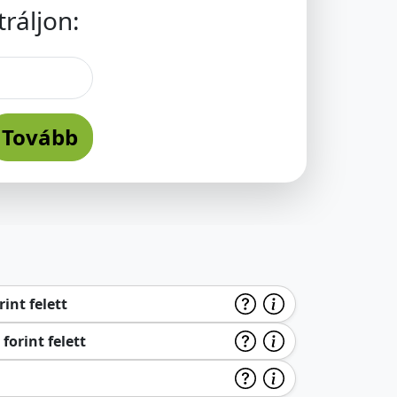
ráljon:
Tovább
int felett
forint felett