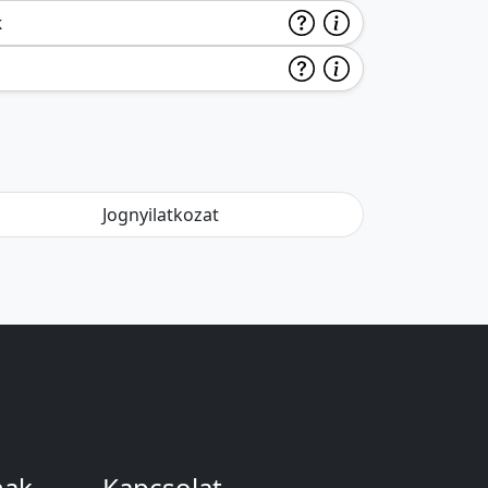
k
Jognyilatkozat
nak
Kapcsolat