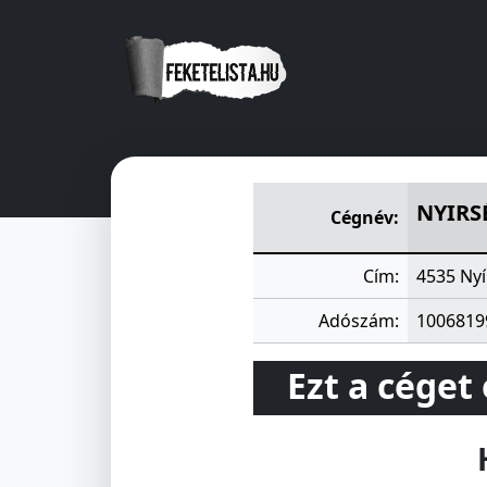
NYIRSÉG SZÖVETKEZET NYI
NYIRS
Cégnév:
Cím:
4535 Nyí
Adószám:
1006819
Ezt a céget