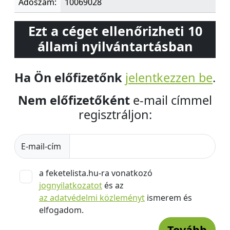
Adószám:
10069028
Ezt a céget ellenőrizheti 10
állami nyilvántartásban
Ha Ön előfizetőnk
jelentkezzen be
.
Nem előfizetőként
e-mail címmel
regisztráljon:
E-mail-cím
a feketelista.hu-ra vonatkozó
jognyilatkozatot
és az
az adatvédelmi közleményt
ismerem és
elfogadom.
Tovább