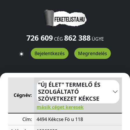
726 609
862 388
CÉG
ÜGYE
Bejelentkezés
Megrendelés
"ÚJ ÉLET" TERMELŐ ÉS SZOLGÁLTATÓ SZÖVETKEZET KÉ
"ÚJ ÉLET" TERMELŐ ÉS
SZOLGÁLTATÓ
Cégnév:
SZÖVETKEZET KÉKCSE
másik céget keresek
Cím:
4494 Kékcse Fö u 118