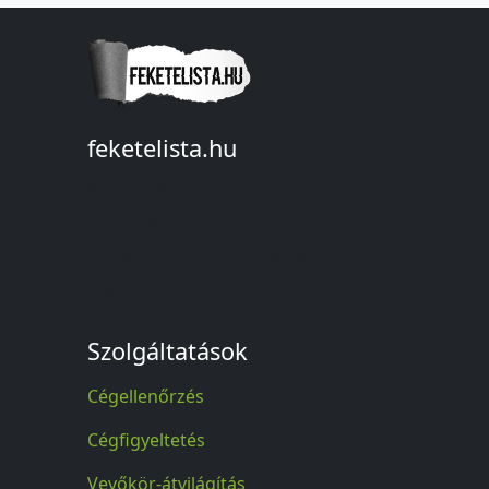
feketelista.hu
© A feketelista.hu-ról nyert bármilyen
információ sajtóbeli nyilvánosságra
hozatalakor a forrás közlése
kötelező!
Szolgáltatások
Cégellenőrzés
Cégfigyeltetés
Vevőkör-átvilágítás