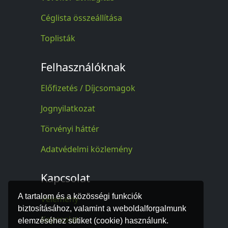
Céglista összeállítása
Toplisták
Felhasználóknak
Előfizetés / Díjcsomagok
Jognyilatkozat
Törvényi háttér
Adatvédelmi közlemény
Kapcsolat
A tartalom és a közösségi funkciók
Vélemény
biztosításához, valamint a weboldalforgalmunk
Kapcsolat
elemzéséhez sütiket (cookie) használunk.