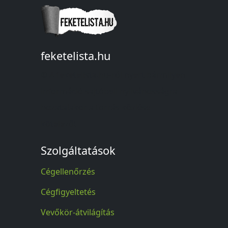
feketelista.hu
© A feketelista.hu-ról nyert bármilyen
információ sajtóbeli nyilvánosságra
hozatalakor a forrás közlése
kötelező!
Szolgáltatások
Cégellenőrzés
Cégfigyeltetés
Vevőkör-átvilágítás