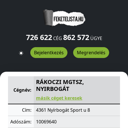
726 622
862 572
CÉG
ÜGYE
Bejelentkezés
Megrendelés
RÁKOCZI MGTSZ, NYIRBOGÁT
Sport u 8
Nyírbogát
4361
RÁKOCZI MGTSZ,
NYIRBOGÁT
Cégnév:
másik céget keresek
Cím:
4361 Nyírbogát Sport u 8
Adószám:
10069640