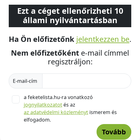
Ezt a céget ellenőrizheti 10
állami nyilvántartásban
Ha Ön előfizetőnk
jelentkezzen be
.
Nem előfizetőként
e-mail címmel
regisztráljon:
E-mail-cím
a feketelista.hu-ra vonatkozó
jognyilatkozatot
és az
az adatvédelmi közleményt
ismerem és
elfogadom.
Tovább