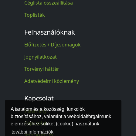
Céglista összeállítása
Toplisták
Felhasználóknak
Előfizetés / Díjcsomagok
Jognyilatkozat
Törvényi háttér
Adatvédelmi közlemény
Kapcsolat
A tartalom és a közösségi funkciók
Vélemény
biztosításához, valamint a weboldalforgalmunk
Kapcsolat
elemzéséhez sütiket (cookie) használunk.
további információk
Impresszum