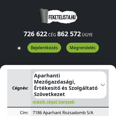
726 622
862 572
CÉG
ÜGYE
Bejelentkezés
Megrendelés
Aparhanti Mezőgazdasági, Értékesitő és Szolgáltató Sz
Aparhanti
Mezőgazdasági,
Értékesitő és Szolgáltató
Cégnév:
Szövetkezet
másik céget keresek
Cím:
7186 Aparhant Rozsadomb 5/A