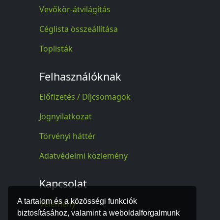
Vevőkör-átvilágítás
Céglista összeállítása
Toplisták
Felhasználóknak
Előfizetés / Díjcsomagok
Jognyilatkozat
Törvényi háttér
Adatvédelmi közlemény
Kapcsolat
A tartalom és a közösségi funkciók
Vélemény
biztosításához, valamint a weboldalforgalmunk