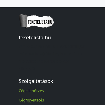
feketelista.hu
© A feketelista.hu-ról nyert bármilyen
információ sajtóbeli nyilvánosságra
hozatalakor a forrás közlése
kötelező!
Szolgáltatások
Cégellenőrzés
Cégfigyeltetés