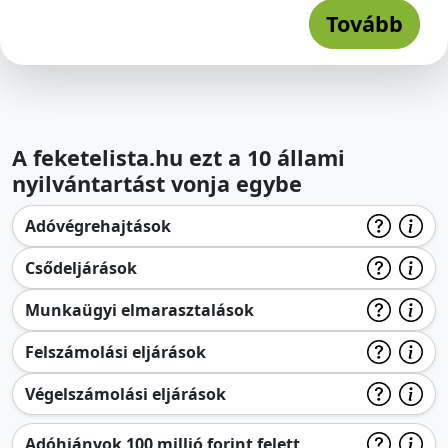
Tovább
A feketelista.hu ezt a 10 állami
nyilvántartást vonja egybe
Adóvégrehajtások
Csődeljárások
Munkaügyi elmarasztalások
Felszámolási eljárások
Végelszámolási eljárások
Adóhiányok 100 millió forint felett