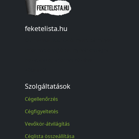
feketelista.hu
© A feketelista.hu-ról nyert bármilyen
információ sajtóbeli nyilvánosságra
hozatalakor a forrás közlése
kötelező!
Szolgáltatások
Cégellenőrzés
Cégfigyeltetés
Vevőkör-átvilágítás
Céglista összeállítása