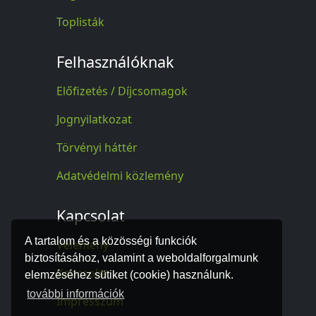
Toplisták
Felhasználóknak
Előfizetés / Díjcsomagok
Jognyilatkozat
Törvényi háttér
Adatvédelmi közlemény
Kapcsolat
A tartalom és a közösségi funkciók
Vélemény
biztosításához, valamint a weboldalforgalmunk
Kapcsolat
elemzéséhez sütiket (cookie) használunk.
további információk
Impresszum