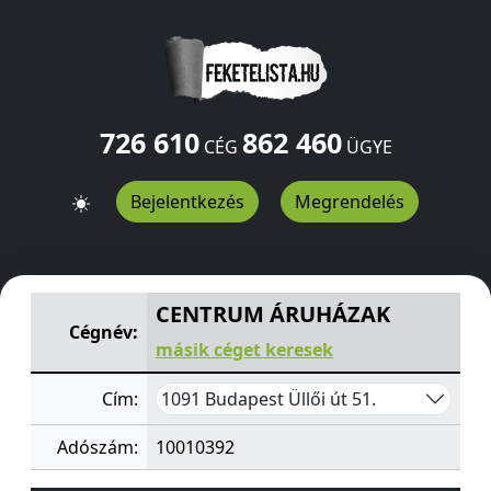
726 610
862 460
CÉG
ÜGYE
Bejelentkezés
Megrendelés
CENTRUM ÁRUHÁZAK
Üllői út 51.
Budapest
1091
HU
CENTRUM ÁRUHÁZAK
Cégnév:
másik céget keresek
1091 Budapest Üllői út 51.
Cím:
Adószám:
10010392