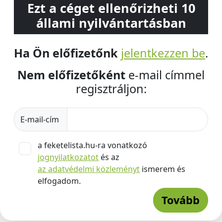
Ezt a céget ellenőrizheti 10
állami nyilvántartásban
Ha Ön előfizetőnk
jelentkezzen be
.
Nem előfizetőként
e-mail címmel
regisztráljon:
E-mail-cím
a feketelista.hu-ra vonatkozó
jognyilatkozatot
és az
az adatvédelmi közleményt
ismerem és
elfogadom.
Tovább