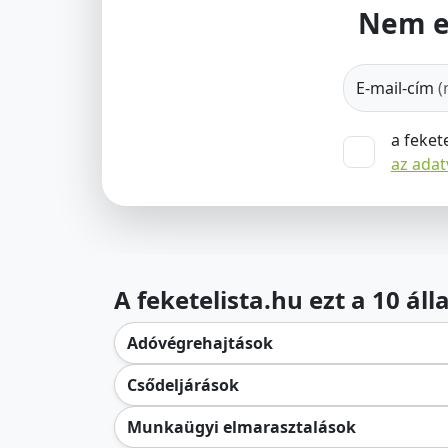
Nem e
E-mail-cím
(
a feket
az ada
A feketelista.hu ezt a 10 ál
Adóvégrehajtások
Csődeljárások
Munkaügyi elmarasztalások