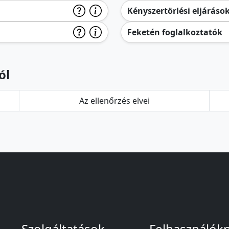
Kényszertörlési eljáráso
Feketén foglalkoztatók
ól
Az ellenőrzés elvei
Szolgáltatások
Felhasználók