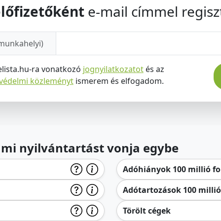
lőfizetőként
e-mail címmel regiszt
munkahelyi)
elista.hu-ra vonatkozó
jognyilatkozatot
és az
tvédelmi közleményt
ismerem és elfogadom.
lami nyilvántartást vonja egybe
Adóhiányok 100 millió for
Adótartozások 100 millió 
Törölt cégek