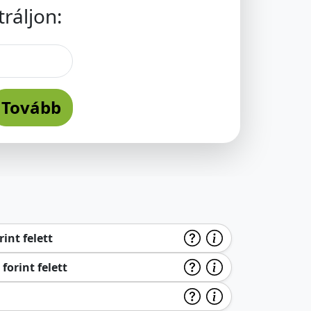
ráljon:
Tovább
int felett
forint felett