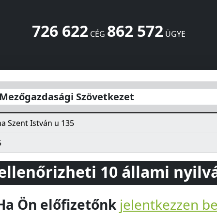
726 622
862 572
CÉG
ÜGYE
tkezet
Szent István u 135
Tolna
7131
HU
 Mezőgazdasági Szövetkezet
a Szent István u 135
5
 ellenőrizheti 10 állami nyil
Ha Ön előfizetőnk
jelentkezzen b