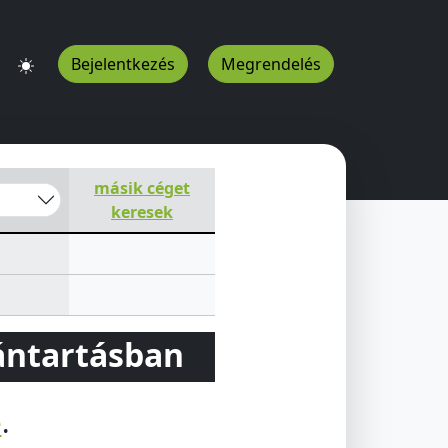
Bejelentkezés
Megrendelés
másik céget
keresek
vántartásban
e
.