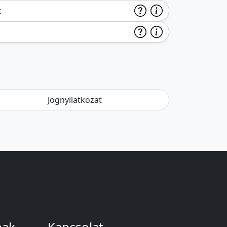
k
Jognyilatkozat
nak
Kapcsolat