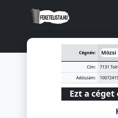
Mözsi Mezőgazdasági Szöve
Mözsi
Cégnév:
Cím:
7131 Toln
Adószám:
1007241
Ezt a céget