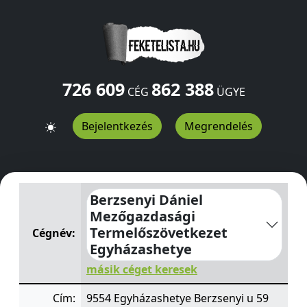
726 609
862 388
CÉG
ÜGYE
Bejelentkezés
Megrendelés
Berzsenyi Dániel Mezőgazdasági Termelőszövetkezet 
Berzsenyi Dániel
Mezőgazdasági
Termelőszövetkezet
Cégnév:
Egyházashetye
másik céget keresek
Cím:
9554 Egyházashetye Berzsenyi u 59