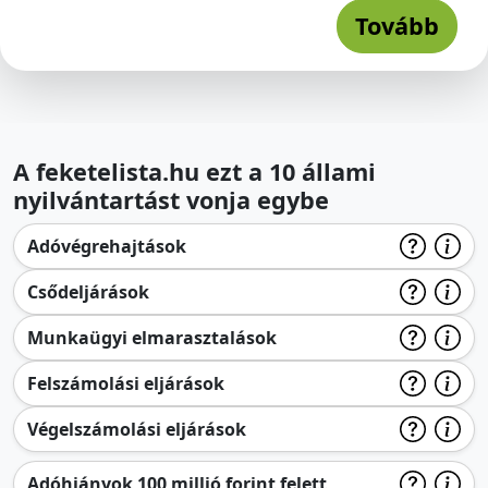
Tovább
A feketelista.hu ezt a 10 állami
nyilvántartást vonja egybe
Adóvégrehajtások
Csődeljárások
Munkaügyi elmarasztalások
Felszámolási eljárások
Végelszámolási eljárások
Adóhiányok 100 millió forint felett