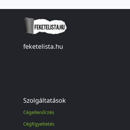
feketelista.hu
© A feketelista.hu-ról nyert bármilyen
információ sajtóbeli nyilvánosságra
hozatalakor a forrás közlése
kötelező!
Szolgáltatások
Cégellenőrzés
Cégfigyeltetés