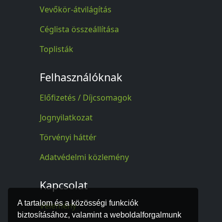
Vevőkör-átvilágítás
Céglista összeállítása
Toplisták
Felhasználóknak
Előfizetés / Díjcsomagok
Jognyilatkozat
Törvényi háttér
Adatvédelmi közlemény
Kapcsolat
A tartalom és a közösségi funkciók
Vélemény
biztosításához, valamint a weboldalforgalmunk