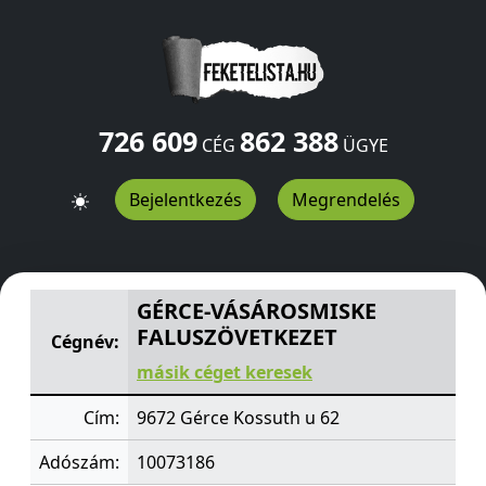
726 609
862 388
CÉG
ÜGYE
Bejelentkezés
Megrendelés
GÉRCE-VÁSÁROSMISKE FALUSZÖVETKEZET
Kossuth u 6
GÉRCE-VÁSÁROSMISKE
FALUSZÖVETKEZET
Cégnév:
másik céget keresek
Cím:
9672 Gérce Kossuth u 62
Adószám:
10073186