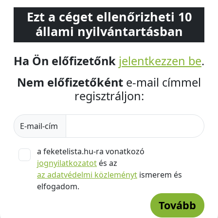
Ezt a céget ellenőrizheti 10
állami nyilvántartásban
Ha Ön előfizetőnk
jelentkezzen be
.
Nem előfizetőként
e-mail címmel
regisztráljon:
E-mail-cím
a feketelista.hu-ra vonatkozó
jognyilatkozatot
és az
az adatvédelmi közleményt
ismerem és
elfogadom.
Tovább