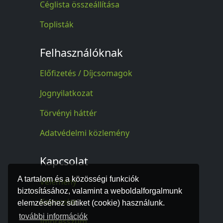
Céglista összeállítása
Toplisták
Felhasználóknak
Előfizetés / Díjcsomagok
Jognyilatkozat
Törvényi háttér
Adatvédelmi közlemény
Kapcsolat
A tartalom és a közösségi funkciók
Vélemény
biztosításához, valamint a weboldalforgalmunk
Kapcsolat
elemzéséhez sütiket (cookie) használunk.
további információk
Impresszum