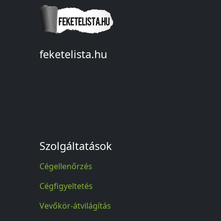
feketelista.hu
© A feketelista.hu-ról nyert bármilyen
információ sajtóbeli nyilvánosságra
hozatalakor a forrás közlése
kötelező!
Szolgáltatások
Cégellenőrzés
Cégfigyeltetés
Vevőkör-átvilágítás