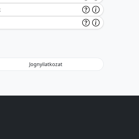
k
Jognyilatkozat