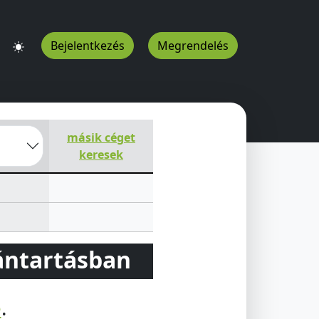
Bejelentkezés
Megrendelés
úpereszteg
9676
HU
másik céget
keresek
vántartásban
e
.