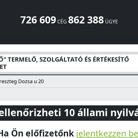
726 609
862 388
CÉG
ÜGYE
LGÁLTATÓ ÉS ÉRTÉKESÍTŐ SZÖVETKEZET
Dozsa u 20
Hossz
" TERMELŐ, SZOLGÁLTATÓ ÉS ÉRTÉKESÍTŐ
ET
eszteg Dozsa u 20
 ellenőrizheti 10 állami nyil
Ha Ön előfizetőnk
jelentkezzen b