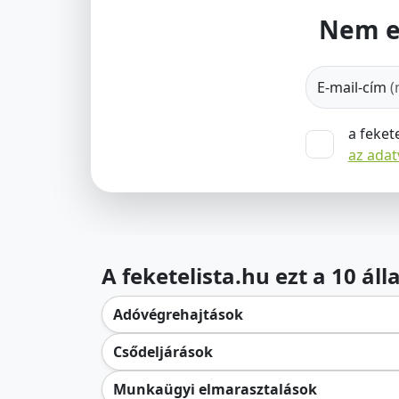
Nem e
E-mail-cím
(
a feket
az ada
A feketelista.hu ezt a 10 ál
Adóvégrehajtások
Csődeljárások
Munkaügyi elmarasztalások