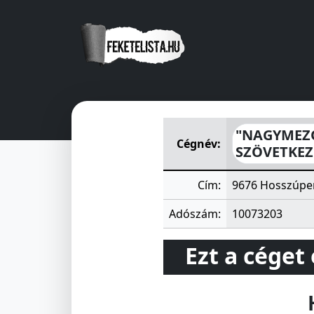
"NAGYMEZŐ" TERMELŐ, SZO
"NAGYMEZŐ
Cégnév:
SZÖVETKEZ
Cím:
9676 Hosszúper
Adószám:
10073203
Ezt a céget