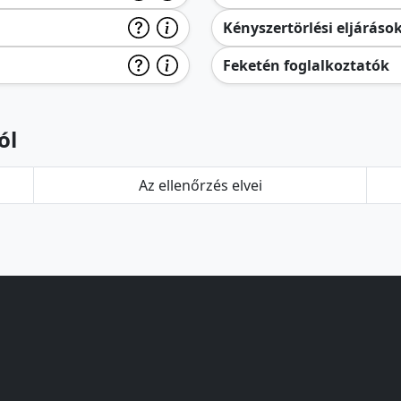
Kényszertörlési eljáráso
Feketén foglalkoztatók
ól
Az ellenőrzés elvei