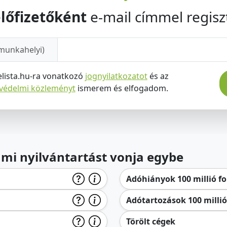
lőfizetőként
e-mail címmel regiszt
munkahelyi)
elista.hu-ra vonatkozó
jognyilatkozatot
és az
tvédelmi közleményt
ismerem és elfogadom.
lami nyilvántartást vonja egybe
Adóhiányok 100 millió for
Adótartozások 100 millió 
Törölt cégek