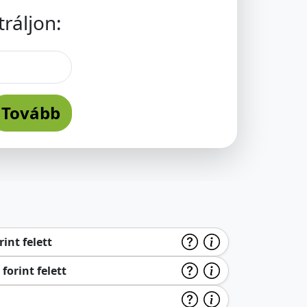
ráljon:
Tovább
int felett
forint felett