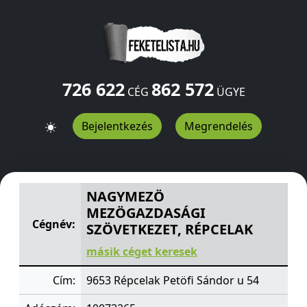
726 622
862 572
CÉG
ÜGYE
Bejelentkezés
Megrendelés
NAGYMEZÖ MEZÖGAZDASÁGI SZÖVETKEZET, RÉPCELAK
NAGYMEZÖ
MEZÖGAZDASÁGI
Cégnév:
SZÖVETKEZET, RÉPCELAK
másik céget keresek
Cím:
9653 Répcelak Petöfi Sándor u 54