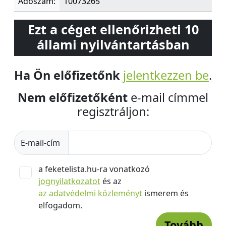
Adószám:
10073265
Ezt a céget ellenőrizheti 10
állami nyilvántartásban
Ha Ön előfizetőnk
jelentkezzen be
.
Nem előfizetőként
e-mail címmel
regisztráljon:
E-mail-cím
a feketelista.hu-ra vonatkozó
jognyilatkozatot
és az
az adatvédelmi közleményt
ismerem és
elfogadom.
Tovább