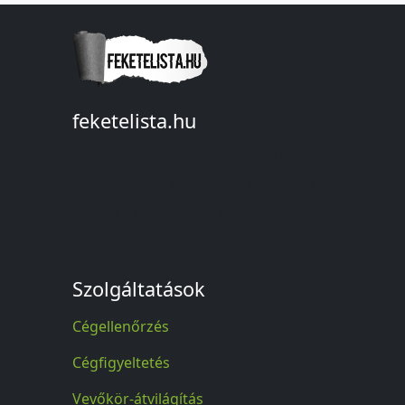
feketelista.hu
© A feketelista.hu-ról nyert bármilyen
információ sajtóbeli nyilvánosságra
hozatalakor a forrás közlése
kötelező!
Szolgáltatások
Cégellenőrzés
Cégfigyeltetés
Vevőkör-átvilágítás