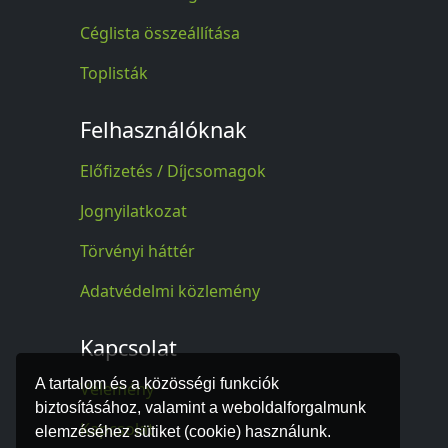
Céglista összeállítása
Toplisták
Felhasználóknak
Előfizetés / Díjcsomagok
Jognyilatkozat
Törvényi háttér
Adatvédelmi közlemény
Kapcsolat
A tartalom és a közösségi funkciók
Vélemény
biztosításához, valamint a weboldalforgalmunk
Kapcsolat
elemzéséhez sütiket (cookie) használunk.