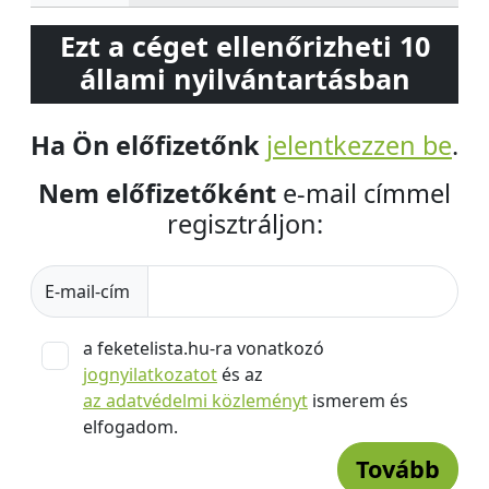
Ezt a céget ellenőrizheti 10
állami nyilvántartásban
Ha Ön előfizetőnk
jelentkezzen be
.
Nem előfizetőként
e-mail címmel
regisztráljon:
E-mail-cím
a feketelista.hu-ra vonatkozó
jognyilatkozatot
és az
az adatvédelmi közleményt
ismerem és
elfogadom.
Tovább