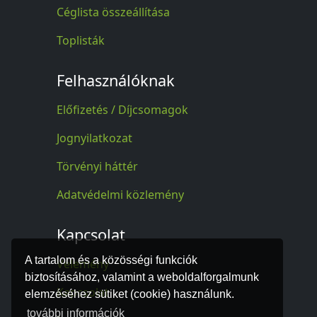
Céglista összeállítása
Toplisták
Felhasználóknak
Előfizetés / Díjcsomagok
Jognyilatkozat
Törvényi háttér
Adatvédelmi közlemény
Kapcsolat
A tartalom és a közösségi funkciók
Vélemény
biztosításához, valamint a weboldalforgalmunk
Kapcsolat
elemzéséhez sütiket (cookie) használunk.
további információk