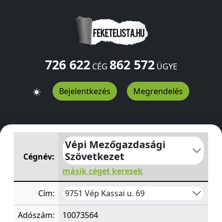
726 622
862 572
CÉG
ÜGYE
Bejelentkezés
Megrendelés
Vépi Mezőgazdasági Szövetkezet
Kassai u. 69
Vép
9751
Vépi Mezőgazdasági
Szövetkezet
Cégnév:
másik céget keresek
9751 Vép Kassai u. 69
Cím:
Adószám:
10073564