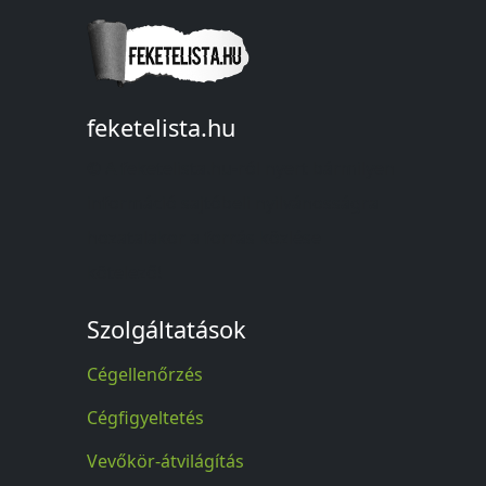
feketelista.hu
© A feketelista.hu-ról nyert bármilyen
információ sajtóbeli nyilvánosságra
hozatalakor a forrás közlése
kötelező!
Szolgáltatások
Cégellenőrzés
Cégfigyeltetés
Vevőkör-átvilágítás