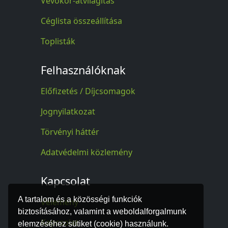
Vevőkör-átvilágítás
Céglista összeállítása
Toplisták
Felhasználóknak
Előfizetés / Díjcsomagok
Jognyilatkozat
Törvényi háttér
Adatvédelmi közlemény
Kapcsolat
A tartalom és a közösségi funkciók
Vélemény
biztosításához, valamint a weboldalforgalmunk
Kapcsolat
elemzéséhez sütiket (cookie) használunk.