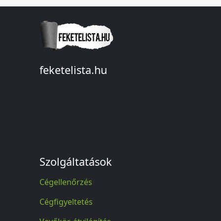
feketelista.hu
© A feketelista.hu-ról nyert bármilyen
információ sajtóbeli nyilvánosságra
hozatalakor a forrás közlése
kötelező!
Szolgáltatások
Cégellenőrzés
Cégfigyeltetés