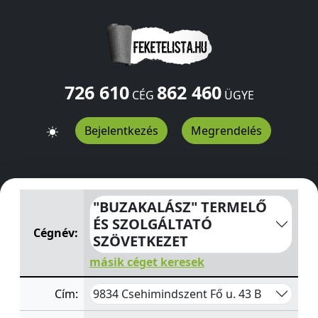
726 610
862 460
CÉG
ÜGYE
Bejelentkezés
Megrendelés
"BUZAKALÁSZ" TERMELŐ ÉS SZOLGÁLTATÓ SZÖVETKEZ
"BUZAKALÁSZ" TERMELŐ
ÉS SZOLGÁLTATÓ
Cégnév:
SZÖVETKEZET
másik céget keresek
9834 Csehimindszent Fő u. 43 B
Cím: