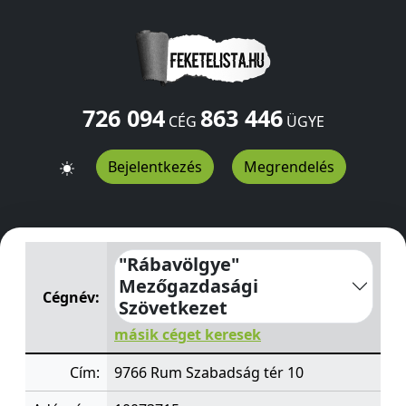
726 094
863 446
CÉG
ÜGYE
Bejelentkezés
Megrendelés
"Rábavölgye" Mezőgazdasági Szövetkezet
Szabadság té
"Rábavölgye"
Mezőgazdasági
Cégnév:
Szövetkezet
másik céget keresek
Cím:
9766 Rum Szabadság tér 10