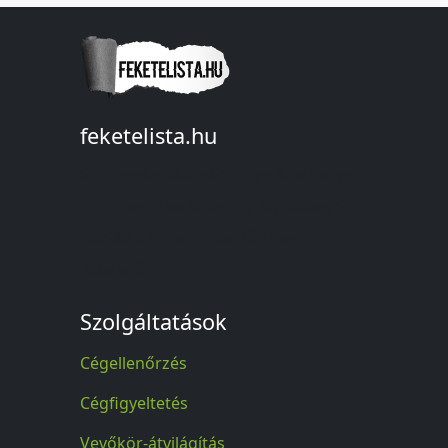
feketelista.hu
© A feketelista.hu-ról nyert bármilyen
információ sajtóbeli nyilvánosságra
hozatalakor a forrás közlése
kötelező!
Szolgáltatások
Cégellenőrzés
Cégfigyeltetés
Vevőkör-átvilágítás