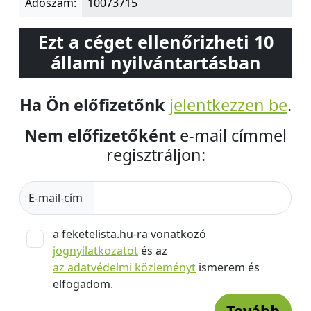
Adószám:
10073715
Ezt a céget ellenőrizheti 10
állami nyilvántartásban
Ha Ön előfizetőnk
jelentkezzen be
.
Nem előfizetőként
e-mail címmel
regisztráljon:
E-mail-cím
a feketelista.hu-ra vonatkozó
jognyilatkozatot
és az
az adatvédelmi közleményt
ismerem és
elfogadom.
Tovább