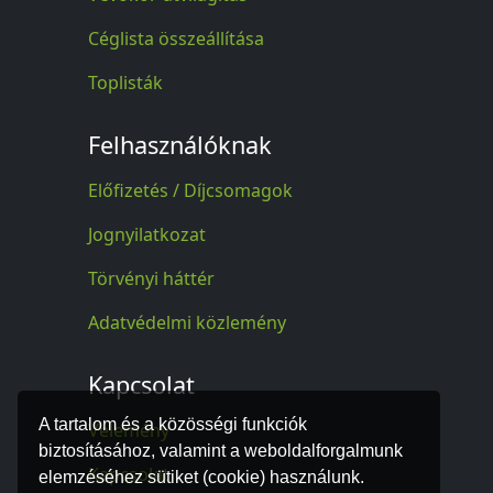
Céglista összeállítása
Toplisták
Felhasználóknak
Előfizetés / Díjcsomagok
Jognyilatkozat
Törvényi háttér
Adatvédelmi közlemény
Kapcsolat
A tartalom és a közösségi funkciók
Vélemény
biztosításához, valamint a weboldalforgalmunk
Kapcsolat
elemzéséhez sütiket (cookie) használunk.