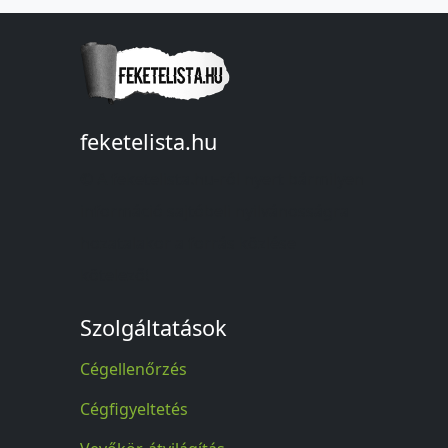
feketelista.hu
© A feketelista.hu-ról nyert bármilyen
információ sajtóbeli nyilvánosságra
hozatalakor a forrás közlése
kötelező!
Szolgáltatások
Cégellenőrzés
Cégfigyeltetés