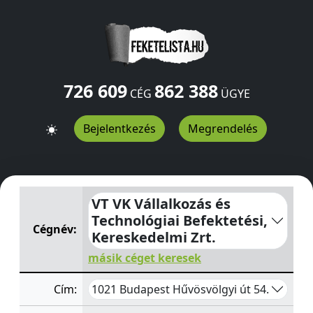
726 609
862 388
CÉG
ÜGYE
Bejelentkezés
Megrendelés
VT VK Vállalkozás és Technológiai Befektetési, Keresked
VT VK Vállalkozás és
Technológiai Befektetési,
Cégnév:
Kereskedelmi Zrt.
másik céget keresek
1021 Budapest Hűvösvölgyi út 54.
Cím: