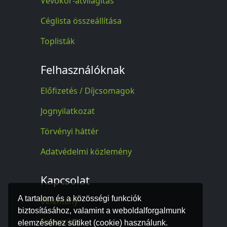
Vevőkör-átvilágítás
Céglista összeállítása
Toplisták
Felhasználóknak
Előfizetés / Díjcsomagok
Jognyilatkozat
Törvényi háttér
Adatvédelmi közlemény
Kapcsolat
A tartalom és a közösségi funkciók
Vélemény
biztosításához, valamint a weboldalforgalmunk
Kapcsolat
elemzéséhez sütiket (cookie) használunk.