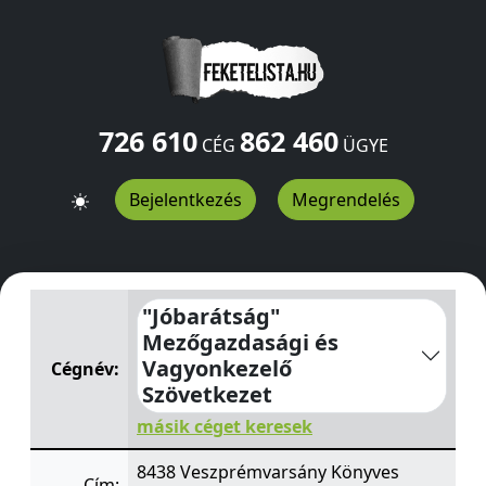
726 610
862 460
CÉG
ÜGYE
Bejelentkezés
Megrendelés
"Jóbarátság" Mezőgazdasági és Vagyonkezelő Szövetke
"Jóbarátság"
Mezőgazdasági és
Vagyonkezelő
Cégnév:
Szövetkezet
másik céget keresek
8438 Veszprémvarsány Könyves
Cím: