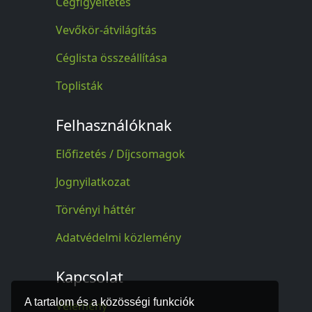
Cégfigyeltetés
Vevőkör-átvilágítás
Céglista összeállítása
Toplisták
Felhasználóknak
Előfizetés / Díjcsomagok
Jognyilatkozat
Törvényi háttér
Adatvédelmi közlemény
Kapcsolat
A tartalom és a közösségi funkciók
Vélemény