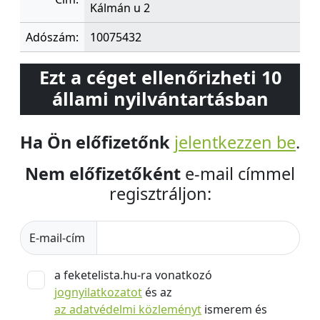
Kálmán u 2
Adószám:
10075432
Ezt a céget ellenőrizheti 10
állami nyilvántartásban
Ha Ön előfizetőnk
jelentkezzen be
.
Nem előfizetőként
e-mail címmel
regisztráljon:
E-mail-cím
a feketelista.hu-ra vonatkozó
jognyilatkozatot
és az
az adatvédelmi közleményt
ismerem és