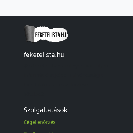
feketelista.hu
© A feketelista.hu-ról nyert bármilyen
információ sajtóbeli nyilvánosságra
hozatalakor a forrás közlése
kötelező!
Szolgáltatások
Cégellenőrzés