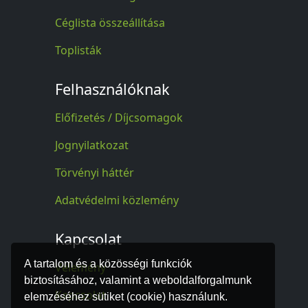
Céglista összeállítása
Toplisták
Felhasználóknak
Előfizetés / Díjcsomagok
Jognyilatkozat
Törvényi háttér
Adatvédelmi közlemény
Kapcsolat
A tartalom és a közösségi funkciók
Vélemény
biztosításához, valamint a weboldalforgalmunk
Kapcsolat
elemzéséhez sütiket (cookie) használunk.