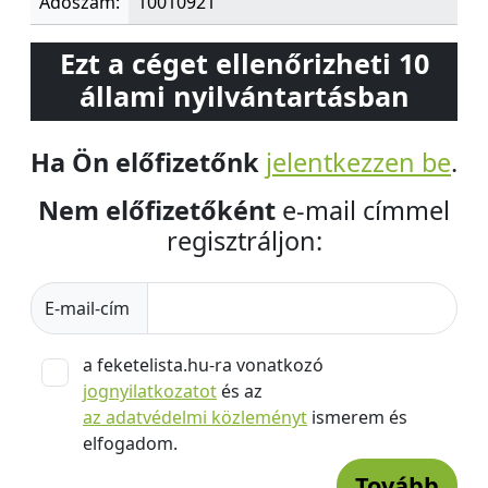
Adószám:
10010921
Ezt a céget ellenőrizheti 10
állami nyilvántartásban
Ha Ön előfizetőnk
jelentkezzen be
.
Nem előfizetőként
e-mail címmel
regisztráljon:
E-mail-cím
a feketelista.hu-ra vonatkozó
jognyilatkozatot
és az
az adatvédelmi közleményt
ismerem és
elfogadom.
Tovább