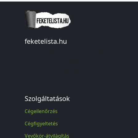
feketelista.hu
© A feketelista.hu-ról nyert bármilyen
információ sajtóbeli nyilvánosságra
hozatalakor a forrás közlése
kötelező!
Szolgáltatások
Cégellenőrzés
Cégfigyeltetés
Vevőkör-átvilágítás