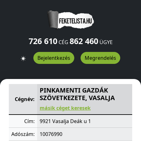
726 610
862 460
CÉG
ÜGYE
Bejelentkezés
Megrendelés
PINKAMENTI GAZDÁK SZÖVETKEZETE, VASALJA
Deák u 1
PINKAMENTI GAZDÁK
SZÖVETKEZETE, VASALJA
Cégnév:
másik céget keresek
Cím:
9921 Vasalja Deák u 1
Adószám:
10076990