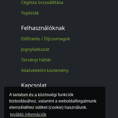
Céglista összeállítása
Toplisták
Felhasználóknak
Előfizetés / Díjcsomagok
Jognyilatkozat
Törvényi háttér
Adatvédelmi közlemény
Kapcsolat
A tartalom és a közösségi funkciók
Vélemény
biztosításához, valamint a weboldalforgalmunk
Kapcsolat
elemzéséhez sütiket (cookie) használunk.
további információk
Impresszum