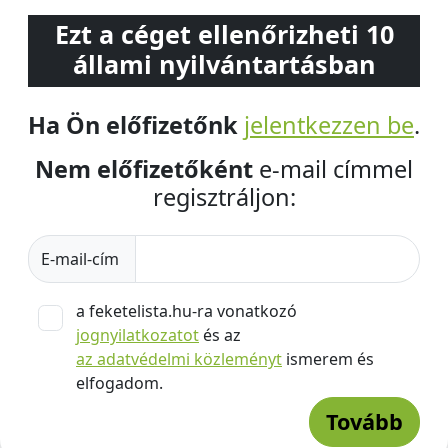
Ezt a céget ellenőrizheti 10
állami nyilvántartásban
Ha Ön előfizetőnk
jelentkezzen be
.
Nem előfizetőként
e-mail címmel
regisztráljon:
E-mail-cím
a feketelista.hu-ra vonatkozó
jognyilatkozatot
és az
az adatvédelmi közleményt
ismerem és
elfogadom.
Tovább