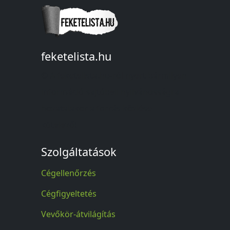
feketelista.hu
© A feketelista.hu-ról nyert bármilyen
információ sajtóbeli nyilvánosságra
hozatalakor a forrás közlése
kötelező!
Szolgáltatások
Cégellenőrzés
Cégfigyeltetés
Vevőkör-átvilágítás