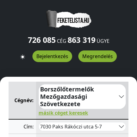
726 085
863 319
CÉG
ÜGYE
Bejelentkezés
Megrendelés
Borszőlőtermelők Mezőgazdasági Szövetkezete
Rákóczi
Borszőlőtermelők
Mezőgazdasági
Cégnév:
Szövetkezete
másik céget keresek
7030 Paks Rákóczi utca 5-7
Cím: