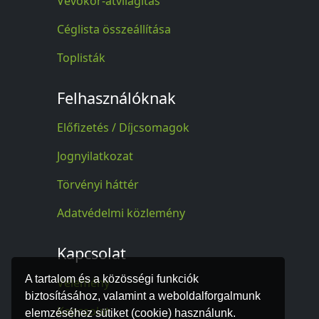
Vevőkör-átvilágítás
Céglista összeállítása
Toplisták
Felhasználóknak
Előfizetés / Díjcsomagok
Jognyilatkozat
Törvényi háttér
Adatvédelmi közlemény
Kapcsolat
A tartalom és a közösségi funkciók
Vélemény
biztosításához, valamint a weboldalforgalmunk
Kapcsolat
elemzéséhez sütiket (cookie) használunk.