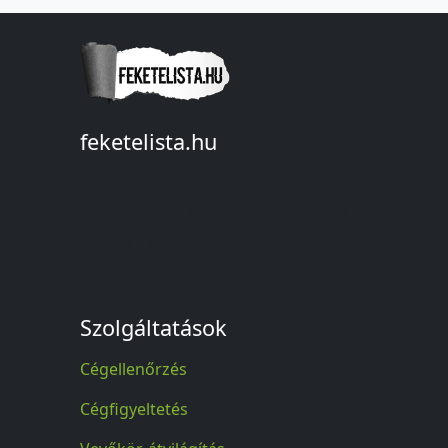
feketelista.hu
© A feketelista.hu-ról nyert bármilyen
információ sajtóbeli nyilvánosságra
hozatalakor a forrás közlése
kötelező!
Szolgáltatások
Cégellenőrzés
Cégfigyeltetés