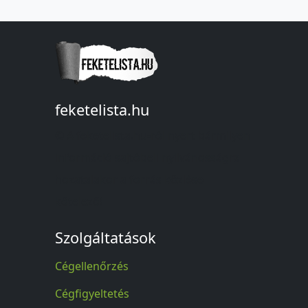
feketelista.hu
© A feketelista.hu-ról nyert bármilyen
információ sajtóbeli nyilvánosságra
hozatalakor a forrás közlése
kötelező!
Szolgáltatások
Cégellenőrzés
Cégfigyeltetés