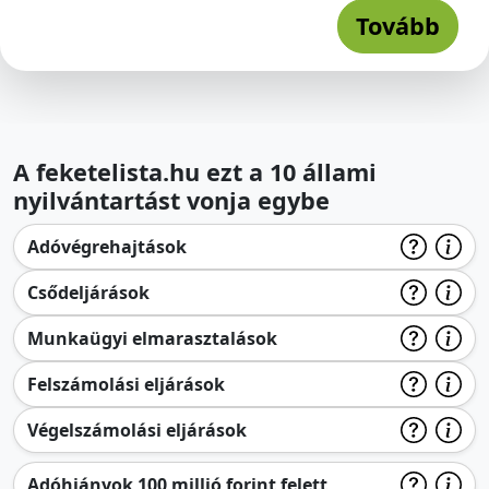
Tovább
A feketelista.hu ezt a 10 állami
nyilvántartást vonja egybe
Adóvégrehajtások
Csődeljárások
Munkaügyi elmarasztalások
Felszámolási eljárások
Végelszámolási eljárások
Adóhiányok 100 millió forint felett