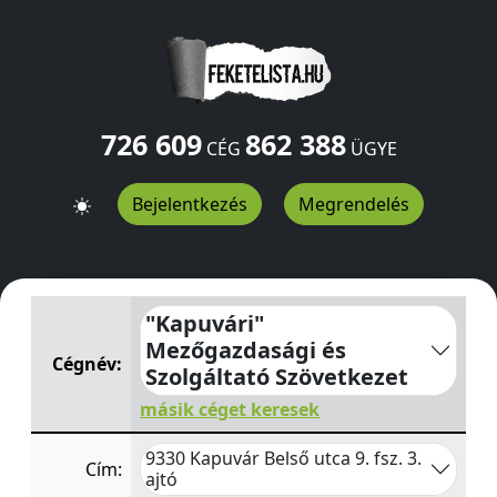
726 609
862 388
CÉG
ÜGYE
Bejelentkezés
Megrendelés
"Kapuvári" Mezőgazdasági és Szolgáltató Szövetkezet
B
"Kapuvári"
Mezőgazdasági és
Cégnév:
Szolgáltató Szövetkezet
másik céget keresek
9330 Kapuvár Belső utca 9. fsz. 3.
Cím:
ajtó