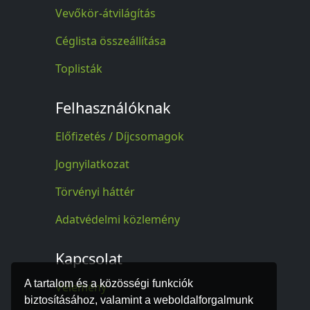
Vevőkör-átvilágítás
Céglista összeállítása
Toplisták
Felhasználóknak
Előfizetés / Díjcsomagok
Jognyilatkozat
Törvényi háttér
Adatvédelmi közlemény
Kapcsolat
A tartalom és a közösségi funkciók
Vélemény
biztosításához, valamint a weboldalforgalmunk