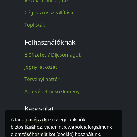
Vevőkör-átvilágítás
Céglista összeállítása
Toplisták
Felhasználóknak
Előfizetés / Díjcsomagok
Jognyilatkozat
Törvényi háttér
Adatvédelmi közlemény
Kapcsolat
A tartalom és a közösségi funkciók
Vélemény
biztosításához, valamint a weboldalforgalmunk
Kapcsolat
elemzéséhez sütiket (cookie) használunk.