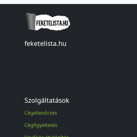
feketelista.hu
© A feketelista.hu-ról nyert bármilyen
információ sajtóbeli nyilvánosságra
hozatalakor a forrás közlése
kötelező!
Szolgáltatások
Cégellenőrzés
Cégfigyeltetés