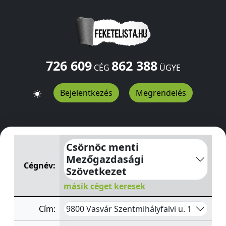
726 609
862 388
CÉG
ÜGYE
Bejelentkezés
Megrendelés
Csörnöc menti Mezőgazdasági Szövetkezet
Szentmihályf
Csörnöc menti
Mezőgazdasági
Cégnév:
Szövetkezet
másik céget keresek
9800 Vasvár Szentmihályfalvi u. 1
Cím: