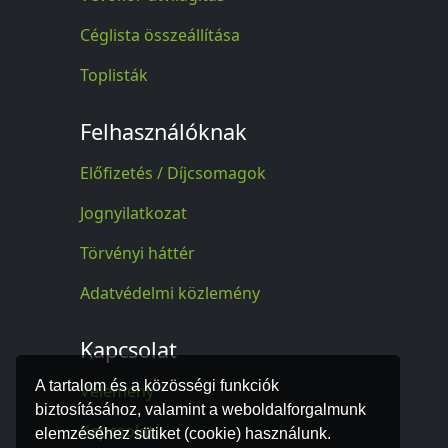
Céglista összeállítása
Toplisták
Felhasználóknak
Előfizetés / Díjcsomagok
Jognyilatkozat
Törvényi háttér
Adatvédelmi közlemény
Kapcsolat
A tartalom és a közösségi funkciók
Vélemény
biztosításához, valamint a weboldalforgalmunk
Kapcsolat
elemzéséhez sütiket (cookie) használunk.