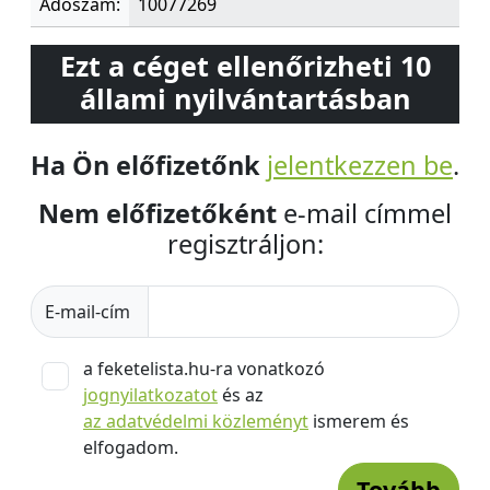
Adószám:
10077269
Ezt a céget ellenőrizheti 10
állami nyilvántartásban
Ha Ön előfizetőnk
jelentkezzen be
.
Nem előfizetőként
e-mail címmel
regisztráljon:
E-mail-cím
a feketelista.hu-ra vonatkozó
jognyilatkozatot
és az
az adatvédelmi közleményt
ismerem és
elfogadom.
Tovább