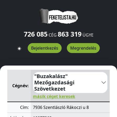
726 085
863 319
CÉG
ÜGYE
Bejelentkezés
Megrendelés
"Buzakalász" Mezőgazdasági Szövetkezet
Rákoczi u 8
S
"Buzakalász"
Mezőgazdasági
Cégnév:
Szövetkezet
másik céget keresek
Cím:
7936 Szentlászló Rákoczi u 8