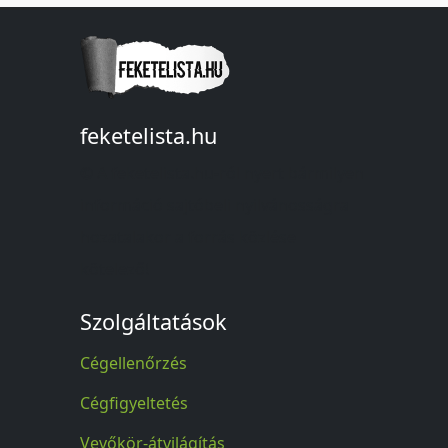
feketelista.hu
© A feketelista.hu-ról nyert bármilyen
információ sajtóbeli nyilvánosságra
hozatalakor a forrás közlése
kötelező!
Szolgáltatások
Cégellenőrzés
Cégfigyeltetés
Vevőkör-átvilágítás