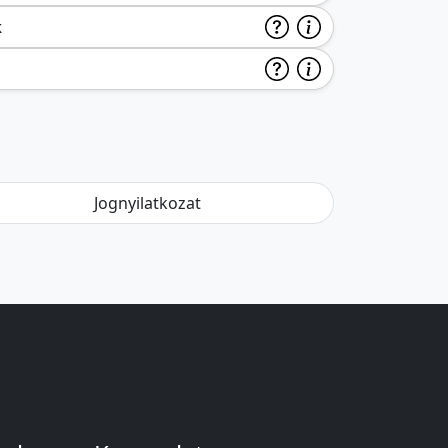
k
Jognyilatkozat