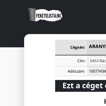
ARANYKALÁSZ MG SZÖV BÁ
ARANY
Cégnév:
6453 Bác
Cím:
Adószám:
10077434
Ezt a céget