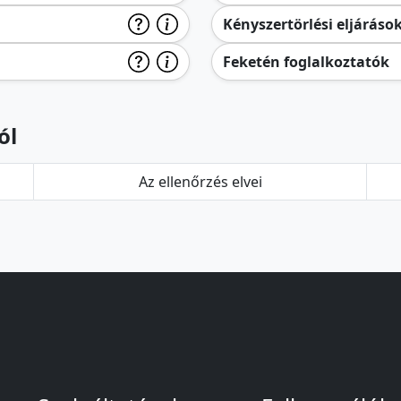
Kényszertörlési eljáráso
Feketén foglalkoztatók
ól
Az ellenőrzés elvei