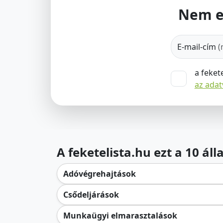
Nem e
E-mail-cím
(
a feket
az ada
A feketelista.hu ezt a 10 ál
Adóvégrehajtások
Csődeljárások
Munkaügyi elmarasztalások