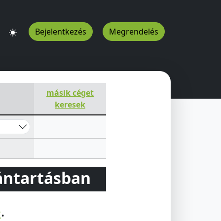
Bejelentkezés
Megrendelés
U
másik céget
keresek
vántartásban
e
.