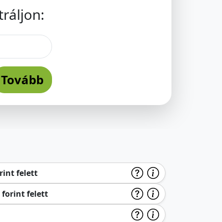
ráljon:
Tovább
int felett
forint felett