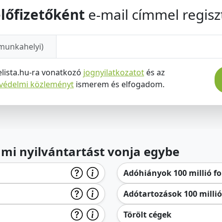
lőfizetőként
e-mail címmel regiszt
munkahelyi)
elista.hu-ra vonatkozó
jognyilatkozatot
és az
tvédelmi közleményt
ismerem és elfogadom.
lami nyilvántartást vonja egybe
Adóhiányok 100 millió for
Adótartozások 100 millió 
Törölt cégek