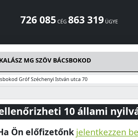
726 085
863 319
CÉG
ÜGYE
CSBOKOD
Gróf Széchenyi István utca 70
Bácsbokod
6453
H
KALÁSZ MG SZÖV BÁCSBOKOD
sbokod Gróf Széchenyi István utca 70
 ellenőrizheti 10 állami nyil
Ha Ön előfizetőnk
jelentkezzen b