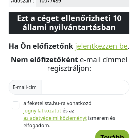
Adószám:
10077489
Ezt a céget ellenőrizheti 10
állami nyilvántartásban
Ha Ön előfizetőnk
jelentkezzen be
.
Nem előfizetőként
e-mail címmel
regisztráljon:
E-mail-cím
a feketelista.hu-ra vonatkozó
jognyilatkozatot
és az
az adatvédelmi közleményt
ismerem és
elfogadom.
Tovább