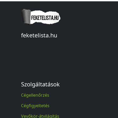
feketelista.hu
© A feketelista.hu-ról nyert bármilyen
információ sajtóbeli nyilvánosságra
hozatalakor a forrás közlése
kötelező!
Szolgáltatások
Cégellenőrzés
Cégfigyeltetés
Vevőkör-átvilágítás