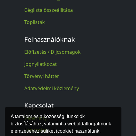
Céglista összeállítása
Toplisták
Felhasználóknak
Előfizetés / Díjcsomagok
Jognyilatkozat
Törvényi háttér
Adatvédelmi közlemény
Kapcsolat
A tartalom és a közösségi funkciók
Vélemény
biztosításához, valamint a weboldalforgalmunk
Kapcsolat
elemzéséhez sütiket (cookie) használunk.