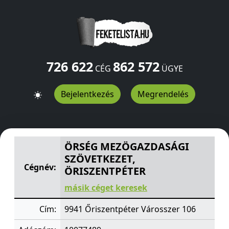
726 622
862 572
CÉG
ÜGYE
Bejelentkezés
Megrendelés
ÖRSÉG MEZÖGAZDASÁGI SZÖVETKEZET, ÖRISZENTPÉT
ÖRSÉG MEZÖGAZDASÁGI
SZÖVETKEZET,
Cégnév:
ÖRISZENTPÉTER
másik céget keresek
Cím:
9941 Őriszentpéter Városszer 106