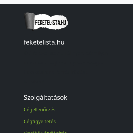
feketelista.hu
© A feketelista.hu-ról nyert bármilyen
információ sajtóbeli nyilvánosságra
hozatalakor a forrás közlése
kötelező!
Szolgáltatások
Cégellenőrzés
Cégfigyeltetés