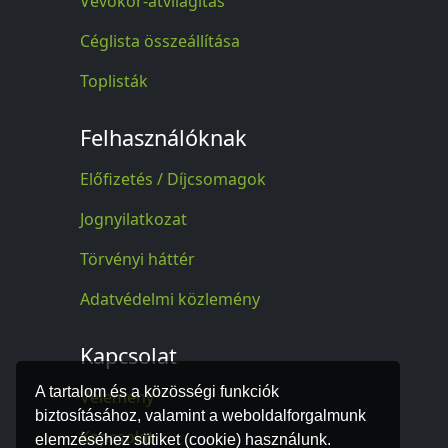
Vevőkör-átvilágítás
Céglista összeállítása
Toplisták
Felhasználóknak
Előfizetés / Díjcsomagok
Jognyilatkozat
Törvényi háttér
Adatvédelmi közlemény
Kapcsolat
A tartalom és a közösségi funkciók
Vélemény
biztosításához, valamint a weboldalforgalmunk
Kapcsolat
elemzéséhez sütiket (cookie) használunk.