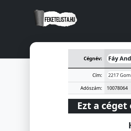
Fáy András Mezőgazdasági 
Fáy And
Cégnév:
2217 Gomb
Cím:
Adószám:
10078064
Ezt a céget