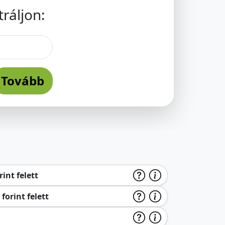
ráljon:
Tovább
int felett
forint felett