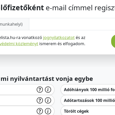
lőfizetőként
e-mail címmel regiszt
munkahelyi)
elista.hu-ra vonatkozó
jognyilatkozatot
és az
tvédelmi közleményt
ismerem és elfogadom.
lami nyilvántartást vonja egybe
Adóhiányok 100 millió for
Adótartozások 100 millió 
Törölt cégek