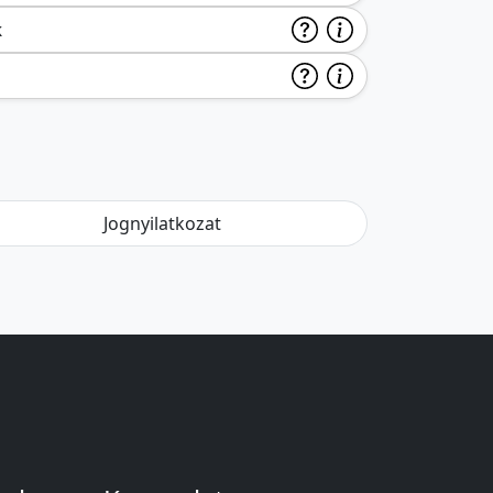
k
Jognyilatkozat