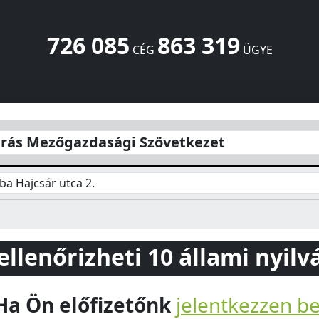
726 085
863 319
CÉG
ÜGYE
Szövetkezet
Hajcsár utca 2.
Gomba
2217
HU
rás Mezőgazdasági Szövetkezet
a Hajcsár utca 2.
 ellenőrizheti 10 állami nyil
Ha Ön előfizetőnk
jelentkezzen b