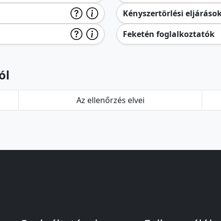
Kényszertörlési eljáráso
Feketén foglalkoztatók
ól
Az ellenőrzés elvei