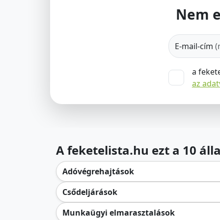
Nem e
E-mail-cím
(
a feket
az ada
A feketelista.hu ezt a 10 ál
Adóvégrehajtások
Csődeljárások
Munkaügyi elmarasztalások