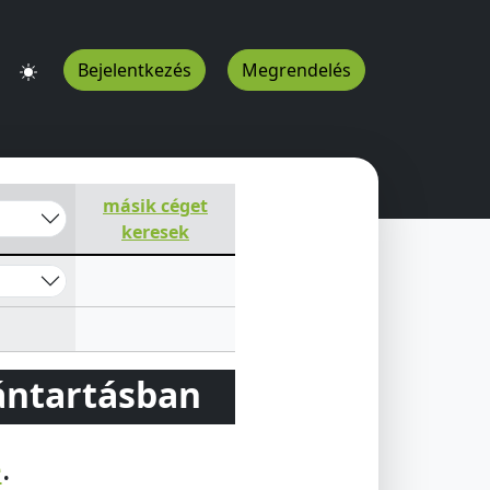
Bejelentkezés
Megrendelés
másik céget
keresek
vántartásban
e
.