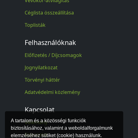
Vevőkör-átvilágítás
Céglista összeállítása
Toplisták
Felhasználóknak
Előfizetés / Díjcsomagok
Jognyilatkozat
Törvényi háttér
Adatvédelmi közlemény
Kapcsolat
A tartalom és a közösségi funkciók
Vélemény
biztosításához, valamint a weboldalforgalmunk
Kapcsolat
elemzéséhez sütiket (cookie) használunk.