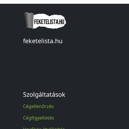
feketelista.hu
© A feketelista.hu-ról nyert bármilyen
információ sajtóbeli nyilvánosságra
hozatalakor a forrás közlése
kötelező!
Szolgáltatások
Cégellenőrzés
Cégfigyeltetés