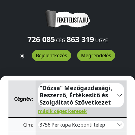
726 085
863 319
CÉG
ÜGYE
Bejelentkezés
Megrendelés
"Dózsa" Mezőgazdasági, Beszerző, Értékesítő és Szolgá
"Dózsa" Mezőgazdasági,
Beszerző, Értékesítő és
Cégnév:
Szolgáltató Szövetkezet
másik céget keresek
3756 Perkupa Központi telep
Cím: