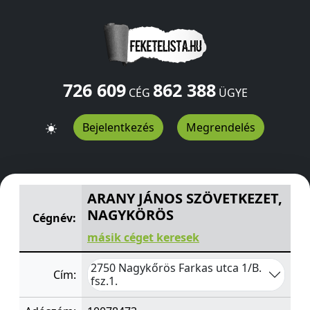
726 609
862 388
CÉG
ÜGYE
Bejelentkezés
Megrendelés
ARANY JÁNOS SZÖVETKEZET, NAGYKÖRÖS
Farkas utca 1/
ARANY JÁNOS SZÖVETKEZET,
NAGYKÖRÖS
Cégnév:
másik céget keresek
2750 Nagykőrös Farkas utca 1/B.
Cím:
fsz.1.