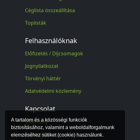
Céglista összeállítása
Toplisták
Felhasználóknak
Előfizetés / Díjcsomagok
Jognyilatkozat
Törvényi háttér
Adatvédelmi közlemény
Kapcsolat
A tartalom és a közösségi funkciók
Vélemény
biztosításához, valamint a weboldalforgalmunk
Kapcsolat
elemzéséhez sütiket (cookie) használunk.