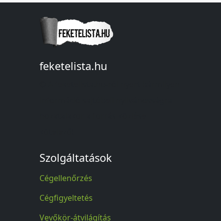
feketelista.hu
© A feketelista.hu-ról nyert bármilyen
információ sajtóbeli nyilvánosságra
hozatalakor a forrás közlése
kötelező!
Szolgáltatások
Cégellenőrzés
Cégfigyeltetés
Vevőkör-átvilágítás