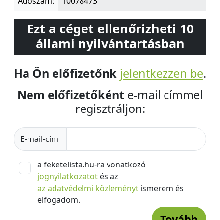
Adószám:
10078473
Ezt a céget ellenőrizheti 10
állami nyilvántartásban
Ha Ön előfizetőnk
jelentkezzen be
.
Nem előfizetőként
e-mail címmel
regisztráljon:
E-mail-cím
a feketelista.hu-ra vonatkozó
jognyilatkozatot
és az
az adatvédelmi közleményt
ismerem és
elfogadom.
Tovább