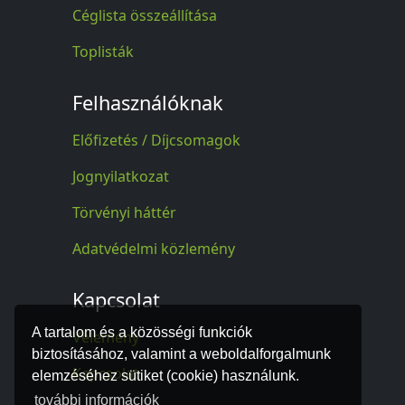
Céglista összeállítása
Toplisták
Felhasználóknak
Előfizetés / Díjcsomagok
Jognyilatkozat
Törvényi háttér
Adatvédelmi közlemény
Kapcsolat
A tartalom és a közösségi funkciók
Vélemény
biztosításához, valamint a weboldalforgalmunk
Kapcsolat
elemzéséhez sütiket (cookie) használunk.
további információk