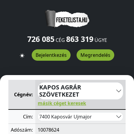
726 085
863 319
CÉG
ÜGYE
Bejelentkezés
Megrendelés
KAPOS AGRÁR SZÖVETKEZET
Ujmajor
Kaposvár
7400
H
KAPOS AGRÁR
SZÖVETKEZET
Cégnév:
másik céget keresek
7400 Kaposvár Ujmajor
Cím:
Adószám:
10078624