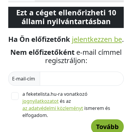
Ezt a céget ellenőrizheti 10
állami nyilvántartásban
Ha Ön előfizetőnk
jelentkezzen be
.
Nem előfizetőként
e-mail címmel
regisztráljon:
E-mail-cím
a feketelista.hu-ra vonatkozó
jognyilatkozatot
és az
az adatvédelmi közleményt
ismerem és
elfogadom.
Tovább