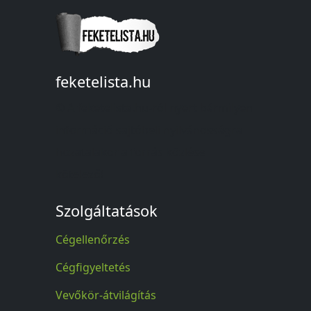
feketelista.hu
© A feketelista.hu-ról nyert bármilyen
információ sajtóbeli nyilvánosságra
hozatalakor a forrás közlése
kötelező!
Szolgáltatások
Cégellenőrzés
Cégfigyeltetés
Vevőkör-átvilágítás