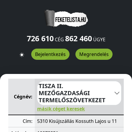
726 610
862 460
CÉG
ÜGYE
Bejelentkezés
Megrendelés
TISZA II. MEZŐGAZDASÁGI TERMELŐSZÖVETKEZET
Koss
TISZA II.
MEZŐGAZDASÁGI
Cégnév:
TERMELŐSZÖVETKEZET
másik céget keresek
Cím:
5310 Kisújszállás Kossuth Lajos u 11