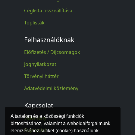
Céglista összeállítása
Toplisták
Felhasználóknak
Előfizetés / Díjcsomagok
Jognyilatkozat
Törvényi háttér
Adatvédelmi közlemény
Kapcsolat
A tartalom és a közösségi funkciók
Vélemény
biztosításához, valamint a weboldalforgalmunk
Kapcsolat
elemzéséhez sütiket (cookie) használunk.