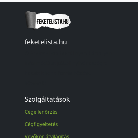
feketelista.hu
© A feketelista.hu-ról nyert bármilyen
információ sajtóbeli nyilvánosságra
hozatalakor a forrás közlése
kötelező!
Szolgáltatások
Cégellenőrzés
Cégfigyeltetés
Vevőkör-átvilágítás