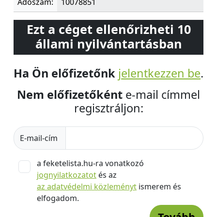
Adószám:
10078851
Ezt a céget ellenőrizheti 10
állami nyilvántartásban
Ha Ön előfizetőnk
jelentkezzen be
.
Nem előfizetőként
e-mail címmel
regisztráljon:
E-mail-cím
a feketelista.hu-ra vonatkozó
jognyilatkozatot
és az
az adatvédelmi közleményt
ismerem és
elfogadom.
Tovább