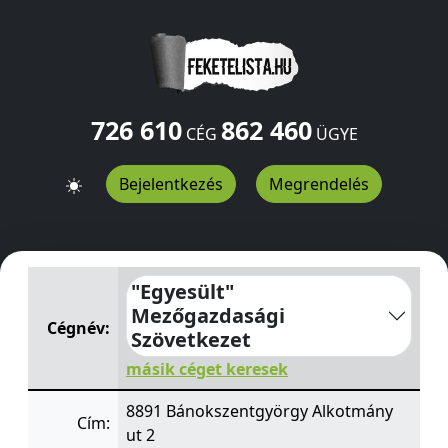
726 610
862 460
CÉG
ÜGYE
Bejelentkezés
Megrendelés
"Egyesült" Mezőgazdasági Szövetkezet
Alkotmány ut 2
"Egyesült"
Mezőgazdasági
Cégnév:
Szövetkezet
másik céget keresek
8891 Bánokszentgyörgy Alkotmány
Cím:
ut 2