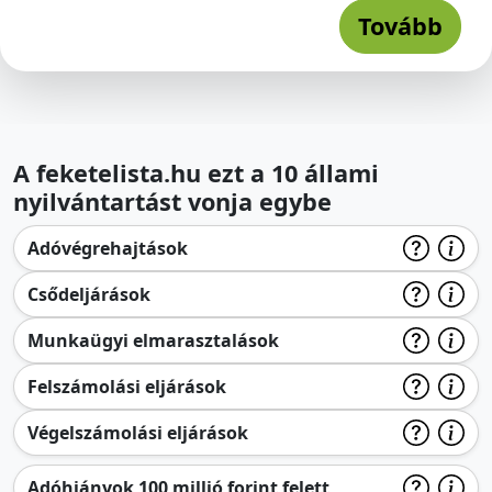
Tovább
A feketelista.hu ezt a 10 állami
nyilvántartást vonja egybe
Adóvégrehajtások
Csődeljárások
Munkaügyi elmarasztalások
Felszámolási eljárások
Végelszámolási eljárások
Adóhiányok 100 millió forint felett