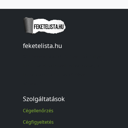
feketelista.hu
© A feketelista.hu-ról nyert bármilyen
információ sajtóbeli nyilvánosságra
hozatalakor a forrás közlése
kötelező!
Szolgáltatások
Cégellenőrzés
Cégfigyeltetés