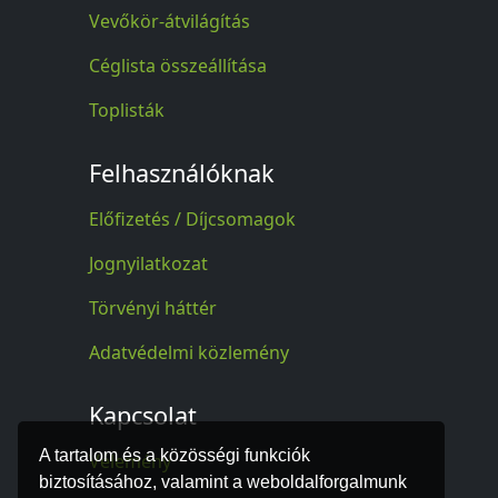
Vevőkör-átvilágítás
Céglista összeállítása
Toplisták
Felhasználóknak
Előfizetés / Díjcsomagok
Jognyilatkozat
Törvényi háttér
Adatvédelmi közlemény
Kapcsolat
A tartalom és a közösségi funkciók
Vélemény
biztosításához, valamint a weboldalforgalmunk