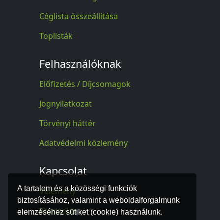
Céglista összeállítása
Toplisták
Felhasználóknak
Előfizetés / Díjcsomagok
Jognyilatkozat
Törvényi háttér
Adatvédelmi közlemény
Kapcsolat
A tartalom és a közösségi funkciók
Vélemény
biztosításához, valamint a weboldalforgalmunk
Kapcsolat
elemzéséhez sütiket (cookie) használunk.