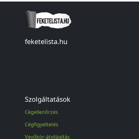
feketelista.hu
© A feketelista.hu-ról nyert bármilyen
információ sajtóbeli nyilvánosságra
hozatalakor a forrás közlése
kötelező!
Szolgáltatások
Cégellenőrzés
Cégfigyeltetés
Vevőkör-átvilágítás