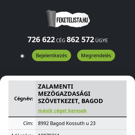
726 622
862 572
CÉG
ÜGYE
Bejelentkezés
Megrendelés
ZALAMENTI MEZÖGAZDASÁGI SZÖVETKEZET, BAGOD
Ko
ZALAMENTI
MEZÖGAZDASÁGI
Cégnév:
SZÖVETKEZET, BAGOD
másik céget keresek
Cím:
8992 Bagod Kossuth u 23