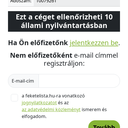
Adószám:
10079261
Ezt a céget ellenőrizheti 10
állami nyilvántartásban
Ha Ön előfizetőnk
jelentkezzen be
.
Nem előfizetőként
e-mail címmel
regisztráljon:
E-mail-cím
a feketelista.hu-ra vonatkozó
jognyilatkozatot
és az
az adatvédelmi közleményt
ismerem és
elfogadom.
Tovább