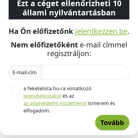
Ezt a céget ellenőrizheti 10
állami nyilvántartásban
Ha Ön előfizetőnk
jelentkezzen be
.
Nem előfizetőként
e-mail címmel
regisztráljon:
E-mail-cím
a feketelista.hu-ra vonatkozó
jognyilatkozatot
és az
az adatvédelmi közleményt
ismerem és
elfogadom.
Tovább