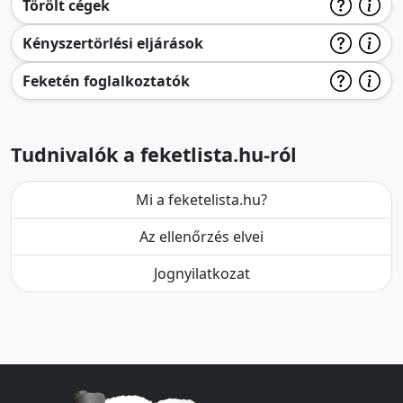
Törölt cégek
Kényszertörlési eljárások
Feketén foglalkoztatók
Tudnivalók a feketlista.hu-ról
Mi a feketelista.hu?
Az ellenőrzés elvei
Jognyilatkozat