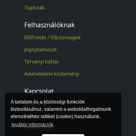
Toplisták
Felhasználóknak
Előfizetés / Díjcsomagok
Jognyilatkozat
Törvényi háttér
Adatvédelmi közlemény
Kapcsolat
A tartalom és a közösségi funkciók
Vélemény
biztosításához, valamint a weboldalforgalmunk
Kapcsolat
elemzéséhez sütiket (cookie) használunk.
további információk
Impresszum