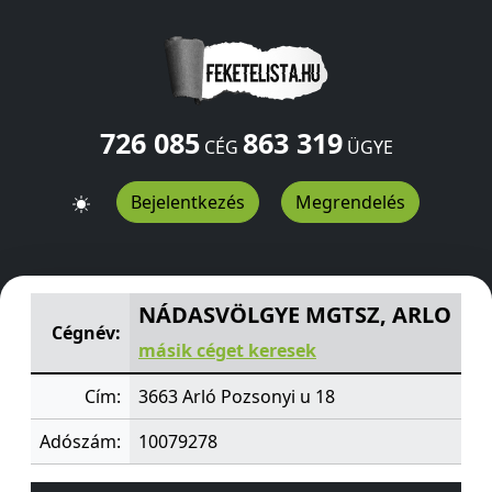
726 085
863 319
CÉG
ÜGYE
Bejelentkezés
Megrendelés
NÁDASVÖLGYE MGTSZ, ARLO
Pozsonyi u 18
Arló
3663
H
NÁDASVÖLGYE MGTSZ, ARLO
Cégnév:
másik céget keresek
Cím:
3663 Arló Pozsonyi u 18
Adószám:
10079278