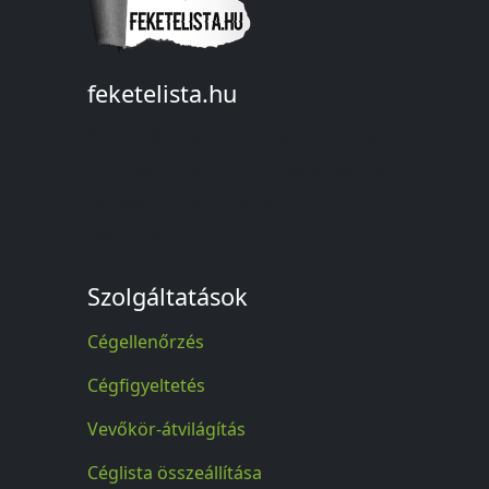
feketelista.hu
© A feketelista.hu-ról nyert bármilyen
információ sajtóbeli nyilvánosságra
hozatalakor a forrás közlése
kötelező!
Szolgáltatások
Cégellenőrzés
Cégfigyeltetés
Vevőkör-átvilágítás
Céglista összeállítása