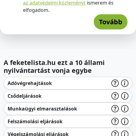
az adatvédelmi közleményt
ismerem és
elfogadom.
Tovább
A feketelista.hu ezt a 10 állami
nyilvántartást vonja egybe
Adóvégrehajtások
Csődeljárások
Munkaügyi elmarasztalások
Felszámolási eljárások
Végelszámolási eljárások