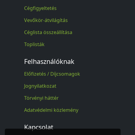
Cégfigyeltetés
Vevőkör-átvilágítás
Céglista összeállítása
Toplisták
Felhasználóknak
Előfizetés / Díjcsomagok
Jognyilatkozat
Törvényi háttér
Adatvédelmi közlemény
Kapcsolat