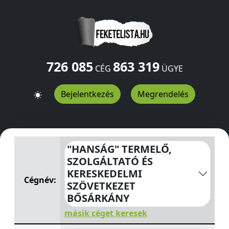
726 085
863 319
CÉG
ÜGYE
Bejelentkezés
Megrendelés
"HANSÁG" TERMELŐ, SZOLGÁLTATÓ ÉS KERESKEDELMI
"HANSÁG" TERMELŐ,
SZOLGÁLTATÓ ÉS
KERESKEDELMI
Cégnév:
SZÖVETKEZET
BŐSÁRKÁNY
másik céget keresek