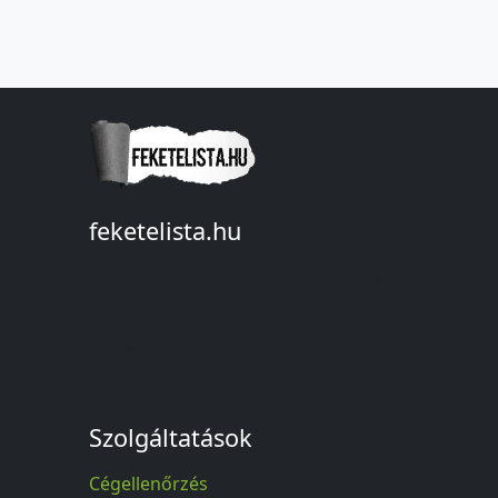
feketelista.hu
© A feketelista.hu-ról nyert bármilyen
információ sajtóbeli nyilvánosságra
hozatalakor a forrás közlése
kötelező!
Szolgáltatások
Cégellenőrzés