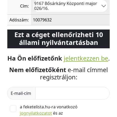
9167 Bősárkány Központi major
Cím:
026/16.
Adószám:
10079632
Ezt a céget ellenőrizheti 10
állami nyilvántartásban
Ha Ön előfizetőnk
jelentkezzen be
.
Nem előfizetőként
e-mail címmel
regisztráljon:
E-mail-cím
a feketelista.hu-ra vonatkozó
jognyilatkozatot
és az