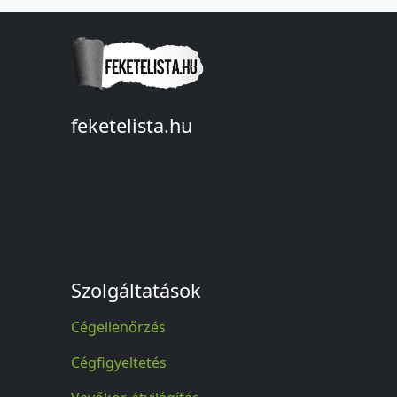
feketelista.hu
© A feketelista.hu-ról nyert bármilyen
információ sajtóbeli nyilvánosságra
hozatalakor a forrás közlése
kötelező!
Szolgáltatások
Cégellenőrzés
Cégfigyeltetés