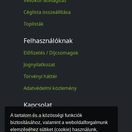
Vevőkör-átvilágítás
Céglista összeállítása
Toplisták
Felhasználóknak
Előfizetés / Díjcsomagok
Jognyilatkozat
Törvényi háttér
Adatvédelmi közlemény
Kapcsolat
A tartalom és a közösségi funkciók
Vélemény
biztosításához, valamint a weboldalforgalmunk
Kapcsolat
elemzéséhez sütiket (cookie) használunk.