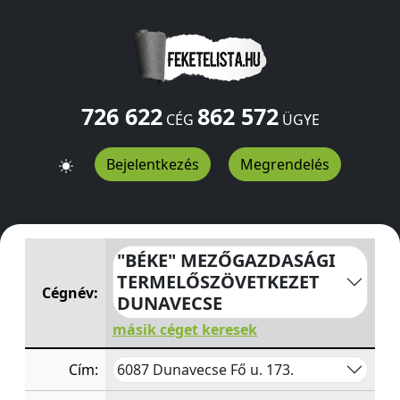
726 622
862 572
CÉG
ÜGYE
Bejelentkezés
Megrendelés
"BÉKE" MEZŐGAZDASÁGI TERMELŐSZÖVETKEZET DUN
"BÉKE" MEZŐGAZDASÁGI
TERMELŐSZÖVETKEZET
Cégnév:
DUNAVECSE
másik céget keresek
6087 Dunavecse Fő u. 173.
Cím: