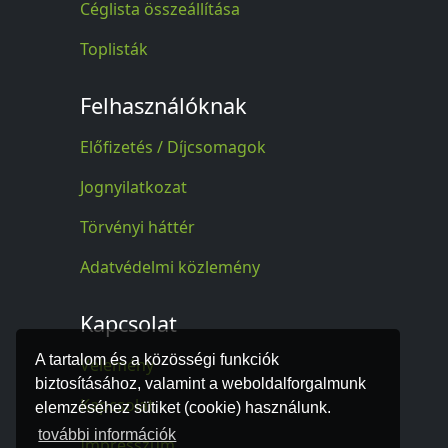
Céglista összeállítása
Toplisták
Felhasználóknak
Előfizetés / Díjcsomagok
Jognyilatkozat
Törvényi háttér
Adatvédelmi közlemény
Kapcsolat
A tartalom és a közösségi funkciók
Vélemény
biztosításához, valamint a weboldalforgalmunk
Kapcsolat
elemzéséhez sütiket (cookie) használunk.
további információk
Impresszum