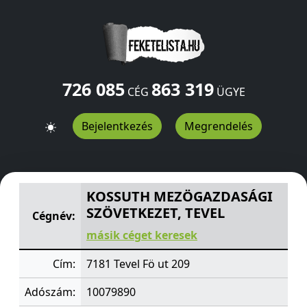
726 085
863 319
CÉG
ÜGYE
Bejelentkezés
Megrendelés
KOSSUTH MEZÖGAZDASÁGI SZÖVETKEZET, TEVEL
Fö ut
KOSSUTH MEZÖGAZDASÁGI
SZÖVETKEZET, TEVEL
Cégnév:
másik céget keresek
Cím:
7181 Tevel Fö ut 209
Adószám:
10079890