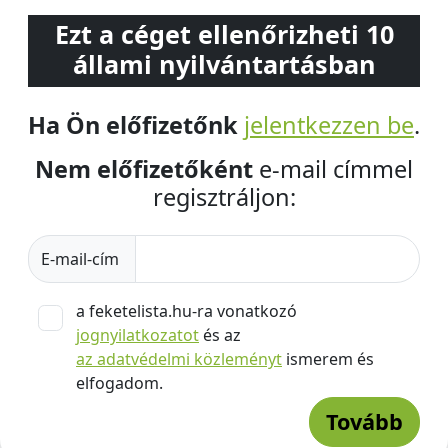
Ezt a céget ellenőrizheti 10
állami nyilvántartásban
Ha Ön előfizetőnk
jelentkezzen be
.
Nem előfizetőként
e-mail címmel
regisztráljon:
E-mail-cím
a feketelista.hu-ra vonatkozó
jognyilatkozatot
és az
az adatvédelmi közleményt
ismerem és
elfogadom.
Tovább