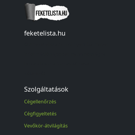
feketelista.hu
© A feketelista.hu-ról nyert bármilyen
információ sajtóbeli nyilvánosságra
hozatalakor a forrás közlése
kötelező!
Szolgáltatások
Cégellenőrzés
Cégfigyeltetés
Vevőkör-átvilágítás