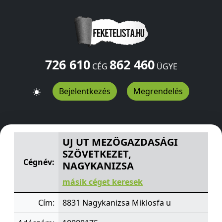
726 610
862 460
CÉG
ÜGYE
Bejelentkezés
Megrendelés
UJ UT MEZÖGAZDASÁGI SZÖVETKEZET, NAGYKANIZSA
M
UJ UT MEZÖGAZDASÁGI
SZÖVETKEZET,
Cégnév:
NAGYKANIZSA
másik céget keresek
Cím:
8831 Nagykanizsa Miklosfa u