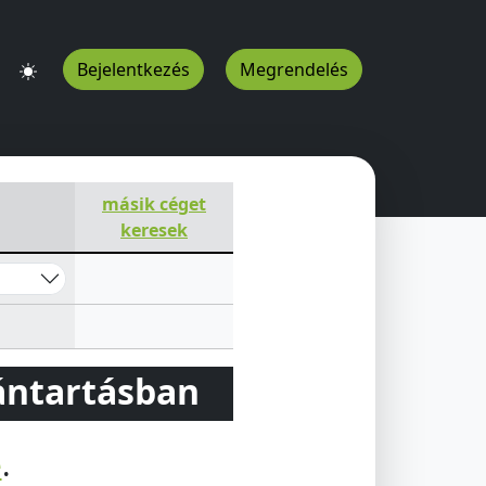
Bejelentkezés
Megrendelés
053
HU
másik céget
keresek
vántartásban
e
.