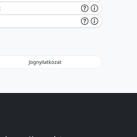
k
Jognyilatkozat