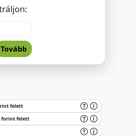
ráljon:
Tovább
int felett
forint felett