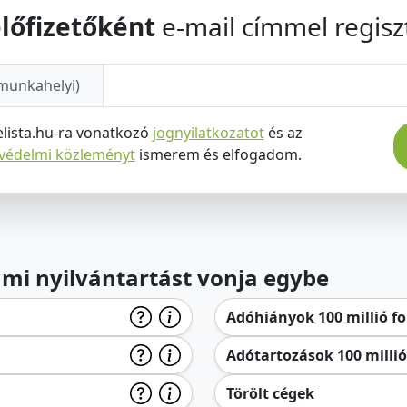
lőfizetőként
e-mail címmel regiszt
munkahelyi)
elista.hu-ra vonatkozó
jognyilatkozatot
és az
tvédelmi közleményt
ismerem és elfogadom.
lami nyilvántartást vonja egybe
Adóhiányok 100 millió for
Adótartozások 100 millió 
Törölt cégek