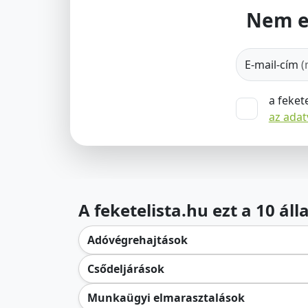
Nem e
E-mail-cím
(
a feket
az ada
A feketelista.hu ezt a 10 ál
Adóvégrehajtások
Csődeljárások
Munkaügyi elmarasztalások