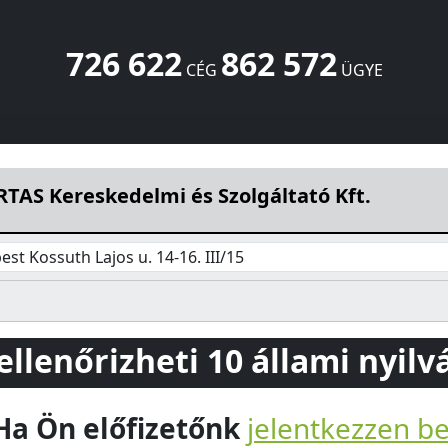
726 622
862 572
CÉG
ÜGYE
 Szolgáltató Kft.
Kossuth Lajos u. 14-16. III/15
Budapest
1
TAS Kereskedelmi és Szolgáltató Kft.
st Kossuth Lajos u. 14-16. III/15
 ellenőrizheti 10 állami nyil
Ha Ön előfizetőnk
jelentkezzen b