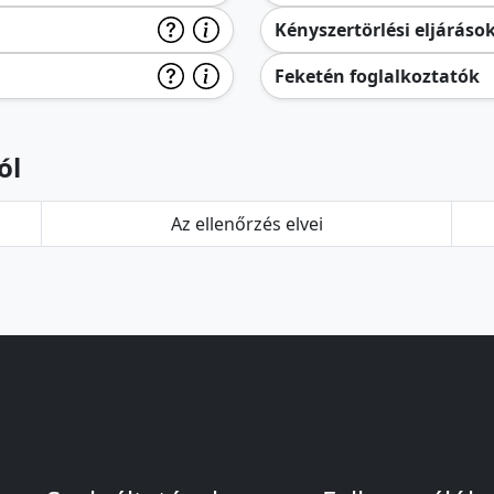
Kényszertörlési eljáráso
Feketén foglalkoztatók
ól
Az ellenőrzés elvei