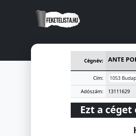
ANTE PORTAS Kereskedelmi és
ANTE POR
Cégnév:
1053 Budape
Cím:
Adószám:
13111629
Ezt a céget