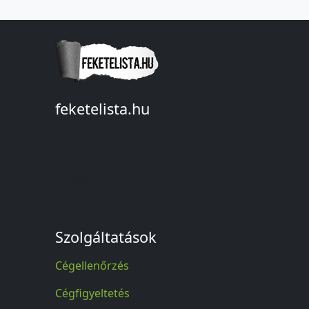
feketelista.hu
© A feketelista.hu-ról nyert bármilyen
információ sajtóbeli nyilvánosságra
hozatalakor a forrás közlése
kötelező!
Szolgáltatások
Cégellenőrzés
Cégfigyeltetés