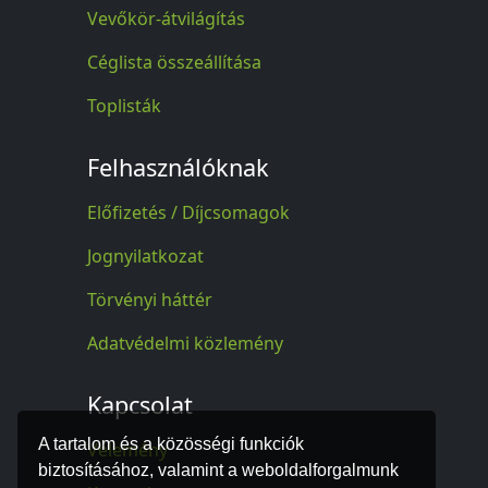
Vevőkör-átvilágítás
Céglista összeállítása
Toplisták
Felhasználóknak
Előfizetés / Díjcsomagok
Jognyilatkozat
Törvényi háttér
Adatvédelmi közlemény
Kapcsolat
A tartalom és a közösségi funkciók
Vélemény
biztosításához, valamint a weboldalforgalmunk