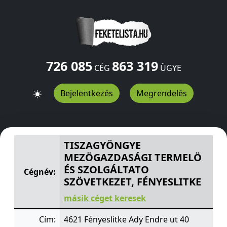
726 085
863 319
CÉG
ÜGYE
Bejelentkezés
Megrendelés
TISZAGYÖNGYE MEZÖGAZDASÁGI TERMELÖ ÉS SZOLGÁL
TISZAGYÖNGYE
MEZÖGAZDASÁGI TERMELÖ
ÉS SZOLGÁLTATO
Cégnév:
SZÖVETKEZET, FÉNYESLITKE
másik céget keresek
Cím:
4621 Fényeslitke Ady Endre ut 40