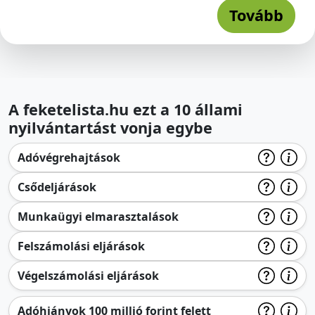
Tovább
A feketelista.hu ezt a 10 állami
nyilvántartást vonja egybe
Adóvégrehajtások
Csődeljárások
Munkaügyi elmarasztalások
Felszámolási eljárások
Végelszámolási eljárások
Adóhiányok 100 millió forint felett