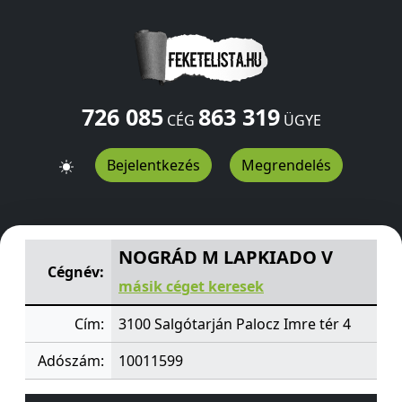
726 085
863 319
CÉG
ÜGYE
Bejelentkezés
Megrendelés
NOGRÁD M LAPKIADO V
Palocz Imre tér 4
Salgótarján
3
NOGRÁD M LAPKIADO V
Cégnév:
másik céget keresek
Cím:
3100 Salgótarján Palocz Imre tér 4
Adószám:
10011599