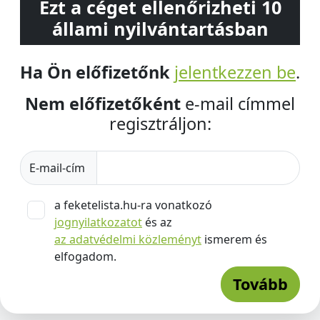
Ezt a céget ellenőrizheti 10
állami nyilvántartásban
Ha Ön előfizetőnk
jelentkezzen be
.
Nem előfizetőként
e-mail címmel
regisztráljon:
E-mail-cím
a feketelista.hu-ra vonatkozó
jognyilatkozatot
és az
az adatvédelmi közleményt
ismerem és
elfogadom.
Tovább