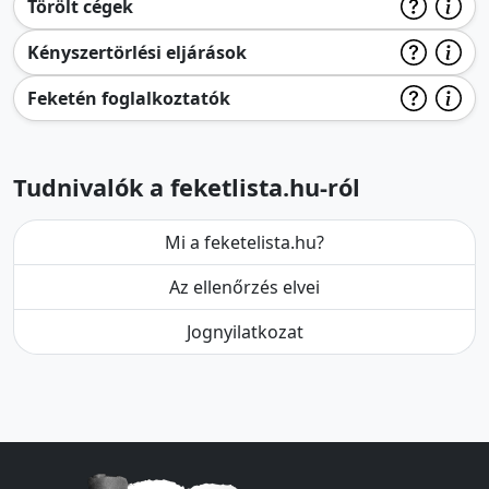
Törölt cégek
Kényszertörlési eljárások
Feketén foglalkoztatók
Tudnivalók a feketlista.hu-ról
Mi a feketelista.hu?
Az ellenőrzés elvei
Jognyilatkozat