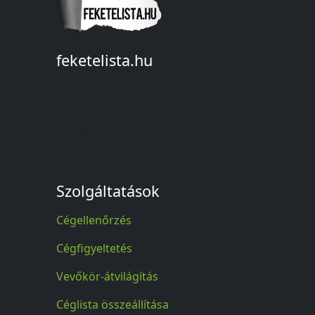
feketelista.hu
© A feketelista.hu-ról nyert bármilyen
információ sajtóbeli nyilvánosságra
hozatalakor a forrás közlése
kötelező!
Szolgáltatások
Cégellenőrzés
Cégfigyeltetés
Vevőkör-átvilágítás
Céglista összeállítása