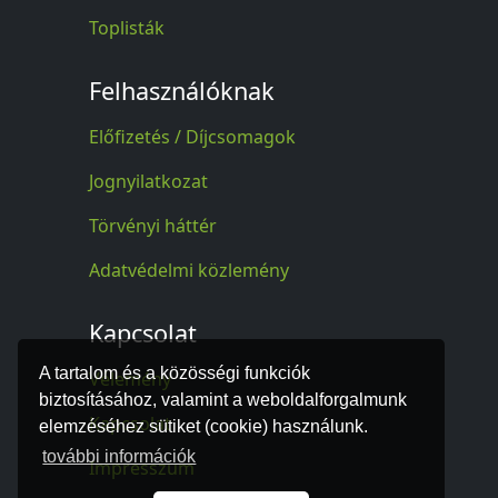
Toplisták
Felhasználóknak
Előfizetés / Díjcsomagok
Jognyilatkozat
Törvényi háttér
Adatvédelmi közlemény
Kapcsolat
A tartalom és a közösségi funkciók
Vélemény
biztosításához, valamint a weboldalforgalmunk
Kapcsolat
elemzéséhez sütiket (cookie) használunk.
további információk
Impresszum