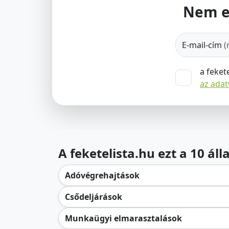
Nem e
E-mail-cím
(
a feket
az ada
A feketelista.hu ezt a 10 ál
Adóvégrehajtások
Csődeljárások
Munkaügyi elmarasztalások