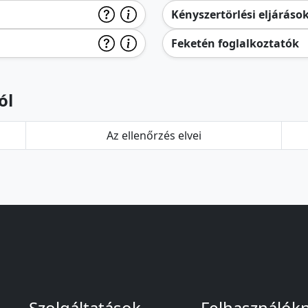
Kényszertörlési eljáráso
Feketén foglalkoztatók
ól
Az ellenőrzés elvei
Szolgáltatások
Felhasználók