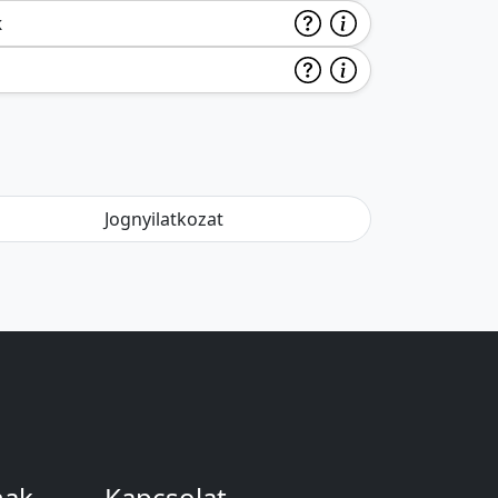
k
Jognyilatkozat
nak
Kapcsolat