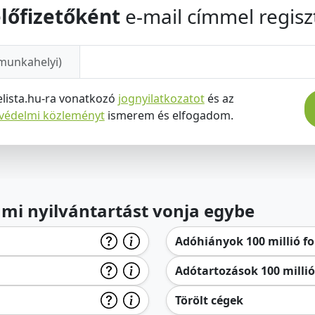
lőfizetőként
e-mail címmel regiszt
munkahelyi)
elista.hu-ra vonatkozó
jognyilatkozatot
és az
tvédelmi közleményt
ismerem és elfogadom.
lami nyilvántartást vonja egybe
Adóhiányok 100 millió for
Adótartozások 100 millió 
Törölt cégek