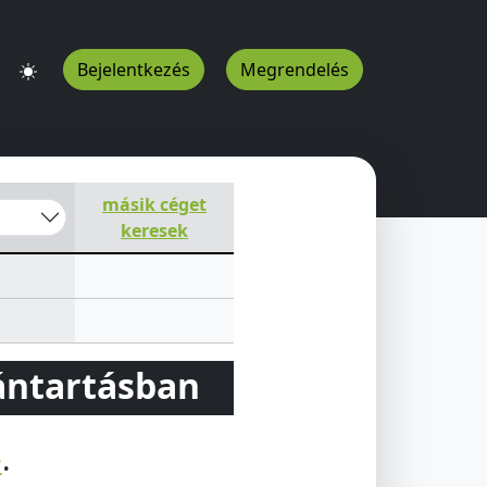
Bejelentkezés
Megrendelés
másik céget
keresek
vántartásban
e
.