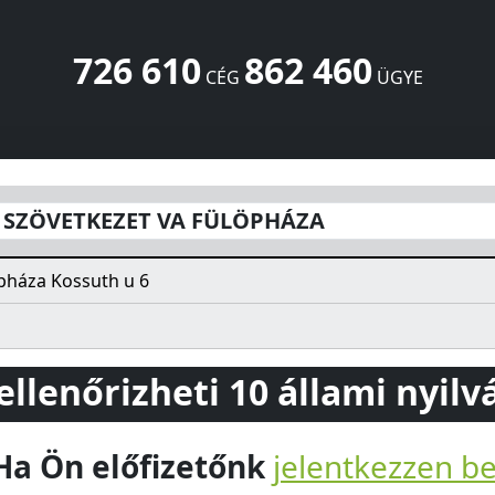
726 610
862 460
CÉG
ÜGYE
LÖPHÁZA
Kossuth u 6
Fülöpháza
6042
HU
 SZÖVETKEZET VA FÜLÖPHÁZA
pháza Kossuth u 6
 ellenőrizheti 10 állami nyil
Ha Ön előfizetőnk
jelentkezzen b