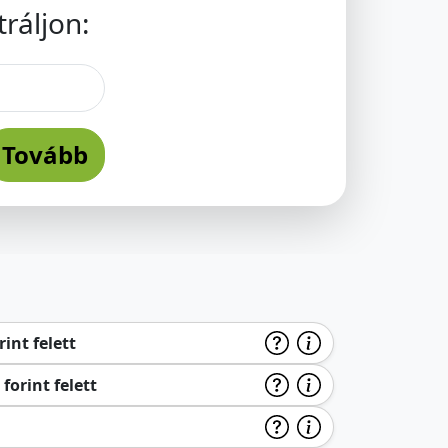
ráljon:
Tovább
int felett
forint felett