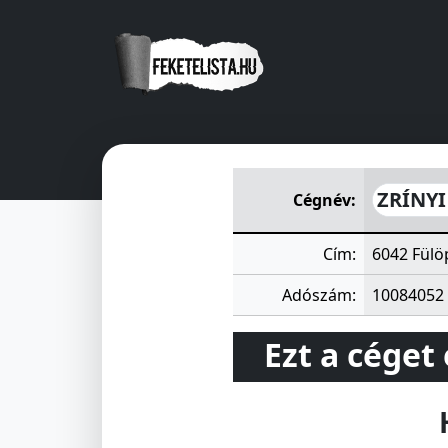
ZRÍNYI SZÖVETKEZET VA FÜ
ZRÍNYI
Cégnév:
Cím:
6042 Fülö
Adószám:
10084052
Ezt a céget