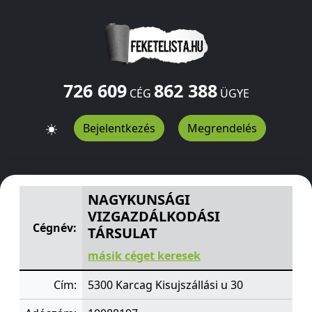
726 609
862 388
CÉG
ÜGYE
Bejelentkezés
Megrendelés
NAGYKUNSÁGI VIZGAZDÁLKODÁSI TÁRSULAT
Kisujszállá
NAGYKUNSÁGI
VIZGAZDÁLKODÁSI
Cégnév:
TÁRSULAT
másik céget keresek
Cím:
5300 Karcag Kisujszállási u 30