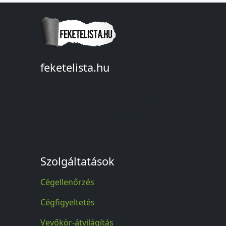
feketelista.hu
© A feketelista.hu-ról nyert bármilyen
információ sajtóbeli nyilvánosságra
hozatalakor a forrás közlése
kötelező!
Szolgáltatások
Cégellenőrzés
Cégfigyeltetés
Vevőkör-átvilágítás