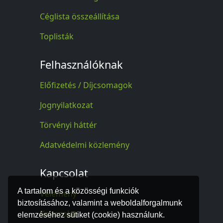
Céglista összeállítása
Toplisták
Felhasználóknak
Előfizetés / Díjcsomagok
Jognyilatkozat
Törvényi háttér
Adatvédelmi közlemény
Kapcsolat
A tartalom és a közösségi funkciók
Vélemény
biztosításához, valamint a weboldalforgalmunk
Kapcsolat
elemzéséhez sütiket (cookie) használunk.