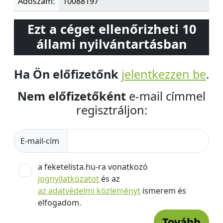
Adószám:
10088197
Ezt a céget ellenőrizheti 10
állami nyilvántartásban
Ha Ön előfizetőnk
jelentkezzen be
.
Nem előfizetőként
e-mail címmel
regisztráljon:
E-mail-cím
a feketelista.hu-ra vonatkozó
jognyilatkozatot
és az
az adatvédelmi közleményt
ismerem és
elfogadom.
Tovább