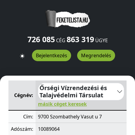
726 085
863 319
CÉG
ÜGYE
Bejelentkezés
Megrendelés
Őrségi Vízrendezési és Talajvédelmi Társulat
Vasut u 7
S
Őrségi Vízrendezési és
Talajvédelmi Társulat
Cégnév:
másik céget keresek
Cím:
9700 Szombathely Vasut u 7
Adószám:
10089064