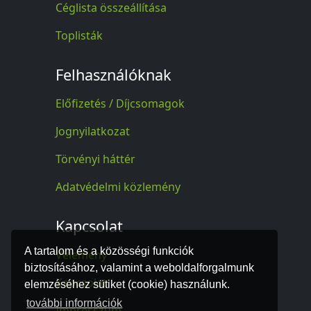
Céglista összeállítása
Toplisták
Felhasználóknak
Előfizetés / Díjcsomagok
Jognyilatkozat
Törvényi háttér
Adatvédelmi közlemény
Kapcsolat
A tartalom és a közösségi funkciók
Vélemény
biztosításához, valamint a weboldalforgalmunk
Kapcsolat
elemzéséhez sütiket (cookie) használunk.
további információk
Impresszum