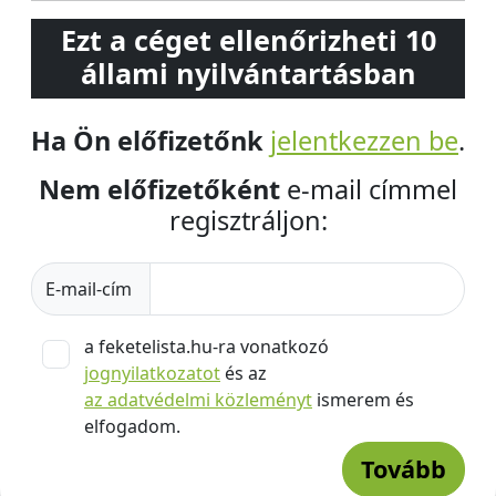
Ezt a céget ellenőrizheti 10
állami nyilvántartásban
Ha Ön előfizetőnk
jelentkezzen be
.
Nem előfizetőként
e-mail címmel
regisztráljon:
E-mail-cím
a feketelista.hu-ra vonatkozó
jognyilatkozatot
és az
az adatvédelmi közleményt
ismerem és
elfogadom.
Tovább