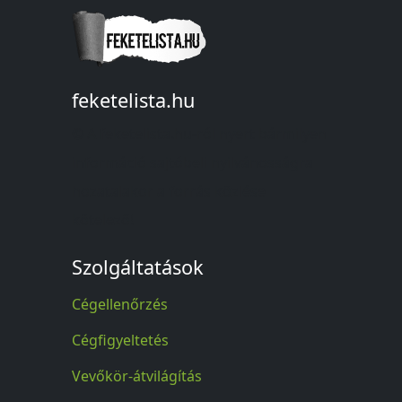
feketelista.hu
© A feketelista.hu-ról nyert bármilyen
információ sajtóbeli nyilvánosságra
hozatalakor a forrás közlése
kötelező!
Szolgáltatások
Cégellenőrzés
Cégfigyeltetés
Vevőkör-átvilágítás