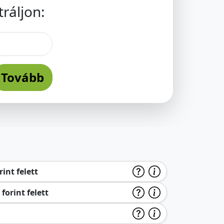
ráljon:
Tovább
int felett
forint felett