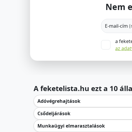
Nem e
E-mail-cím
(
a feket
az ada
A feketelista.hu ezt a 10 ál
Adóvégrehajtások
Csődeljárások
Munkaügyi elmarasztalások