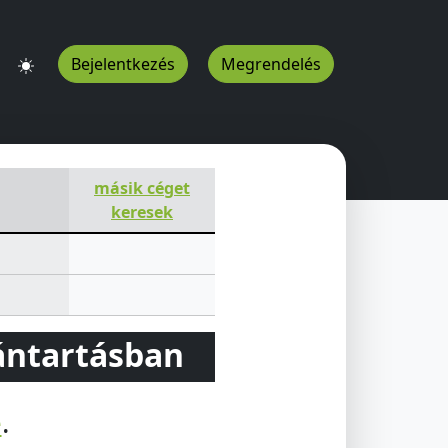
Bejelentkezés
Megrendelés
másik céget
keresek
vántartásban
e
.