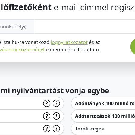
lőfizetőként
e-mail címmel regiszt
munkahelyi)
elista.hu-ra vonatkozó
jognyilatkozatot
és az
tvédelmi közleményt
ismerem és elfogadom.
lami nyilvántartást vonja egybe
Adóhiányok 100 millió for
Adótartozások 100 millió 
Törölt cégek