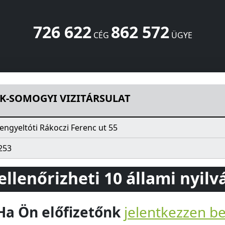
726 622
862 572
CÉG
ÜGYE
LAT
Rákoczi Ferenc ut 55
Lengyeltóti
8693
HU
K-SOMOGYI VIZITÁRSULAT
engyeltóti Rákoczi Ferenc ut 55
253
 ellenőrizheti 10 állami nyil
Ha Ön előfizetőnk
jelentkezzen b