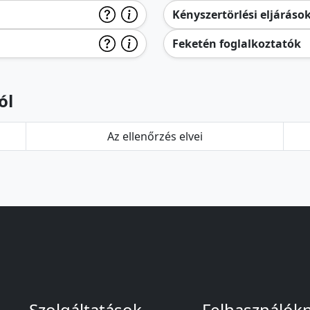
Kényszertörlési eljáráso
Feketén foglalkoztatók
ól
Az ellenőrzés elvei
Szolgáltatások
Felhasználók