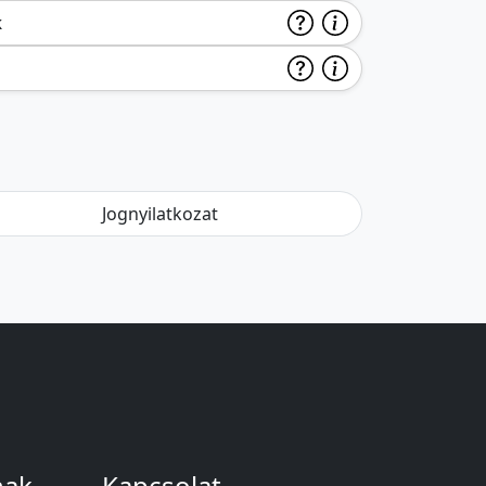
k
Jognyilatkozat
nak
Kapcsolat