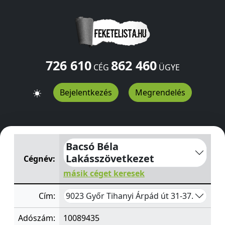
726 610
862 460
CÉG
ÜGYE
Bejelentkezés
Megrendelés
Bacsó Béla Lakásszövetkezet
Tihanyi Árpád út 31-37.
Gy
Bacsó Béla
Lakásszövetkezet
Cégnév:
másik céget keresek
9023 Győr Tihanyi Árpád út 31-37.
Cím:
Adószám:
10089435