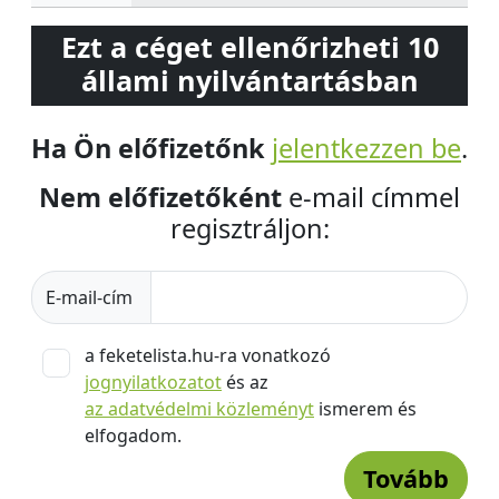
Ezt a céget ellenőrizheti 10
állami nyilvántartásban
Ha Ön előfizetőnk
jelentkezzen be
.
Nem előfizetőként
e-mail címmel
regisztráljon:
E-mail-cím
a feketelista.hu-ra vonatkozó
jognyilatkozatot
és az
az adatvédelmi közleményt
ismerem és
elfogadom.
Tovább