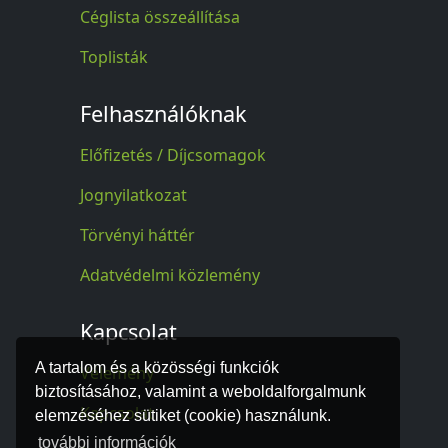
Céglista összeállítása
Toplisták
Felhasználóknak
Előfizetés / Díjcsomagok
Jognyilatkozat
Törvényi háttér
Adatvédelmi közlemény
Kapcsolat
A tartalom és a közösségi funkciók
Vélemény
biztosításához, valamint a weboldalforgalmunk
Kapcsolat
elemzéséhez sütiket (cookie) használunk.
további információk