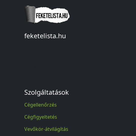
feketelista.hu
© A feketelista.hu-ról nyert bármilyen
információ sajtóbeli nyilvánosságra
hozatalakor a forrás közlése
kötelező!
Szolgáltatások
Cégellenőrzés
Cégfigyeltetés
Vevőkör-átvilágítás