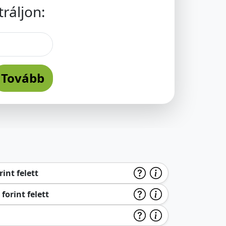
ráljon:
Tovább
int felett
forint felett