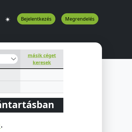
Bejelentkezés
Megrendelés
másik céget
keresek
vántartásban
e
.