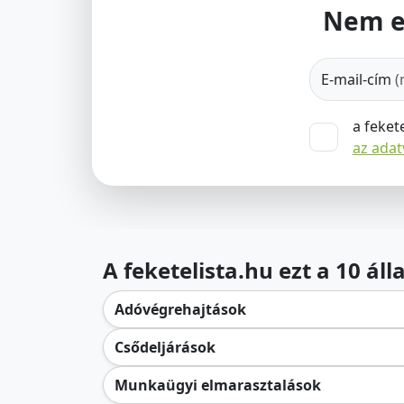
Nem e
E-mail-cím
(
a feket
az ada
A feketelista.hu ezt a 10 ál
Adóvégrehajtások
Csődeljárások
Munkaügyi elmarasztalások