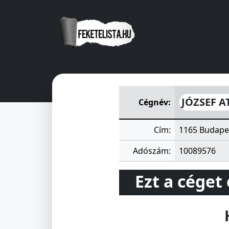
JÓZSEF ATTILA LAKÁSFENNT
JÓZSEF 
Cégnév:
Cím:
1165 Budapes
Adószám:
10089576
Ezt a céget