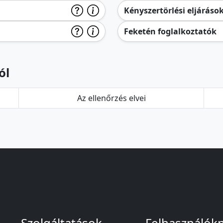
Kényszertörlési eljáráso
Feketén foglalkoztatók
ól
Az ellenőrzés elvei
Szolgáltatások
Felhasználók