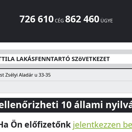
726 610
862 460
CÉG
ÜGYE
ARTÓ SZöVETKEZET
Zsélyi Aladár u 33-35
Budapest
1165
HU
ATTILA LAKÁSFENNTARTÓ SZöVETKEZET
t Zsélyi Aladár u 33-35
 ellenőrizheti 10 állami nyil
Ha Ön előfizetőnk
jelentkezzen b