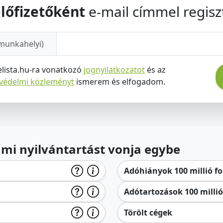
lőfizetőként
e-mail címmel regiszt
munkahelyi)
elista.hu-ra vonatkozó
jognyilatkozatot
és az
tvédelmi közleményt
ismerem és elfogadom.
lami nyilvántartást vonja egybe
Adóhiányok 100 millió for
Adótartozások 100 millió 
Törölt cégek