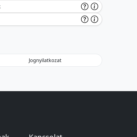
k
Jognyilatkozat
nak
Kapcsolat